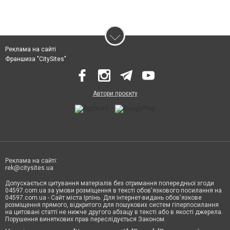
Реклама на сайті
Франшиза "CitySites"
Автори проєкту
Реклама на сайті:
rek@citysites.ua
Допускається цитування матеріалів без отримання попередньої згоди
04597.com.ua за умови розміщення в тексті обов'язкового посилання на
04597.com.ua - Сайт міста Ірпінь. Для інтернет-видань обов'язкове
розміщення прямого, відкритого для пошукових систем гіперпосилання
на цитовані статті не нижче другого абзацу в тексті або в якості джерела.
Порушення виняткових прав переслідується Законом.