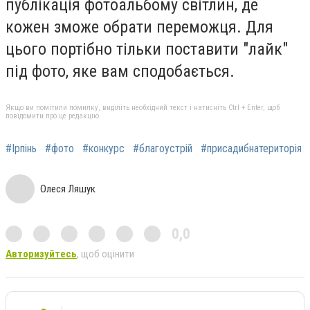
публікація фотоальбому світлин, де
кожен зможе обрати переможця. Для
цього портібно тільки поставити "лайк"
під фото, яке вам сподобається.
Якщо ви помітили помилку, виділіть необхідний текст і натисніть Ctrl + Enter, щоб
повідомити про це редакцію
#Ірпінь
#фото
#конкурс
#благоустрій
#присадибнатериторія
Олеся Ляшук
0,0
Авторизуйтесь
, щоб оцінити