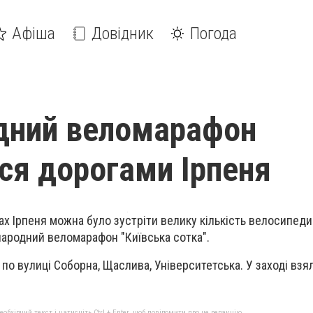
Афіша
Довідник
Погода
дний веломарафон
ся дорогами Ірпеня
ах Ірпеня можна було зустріти велику кількість велосипеди
народний веломарафон "Київська сотка".
по вулиці Соборна, Щаслива, Університетська. У заході взя
бхідний текст і натисніть Ctrl + Enter, щоб повідомити про це редакцію