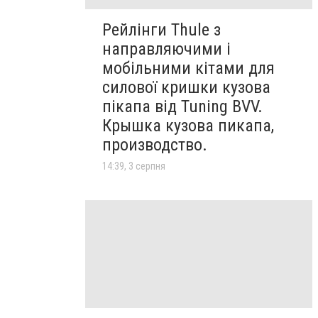
Рейлінги Thule з
направляючими і
мобільними кітами для
силової кришки кузова
пікапа від Tuning BVV.
Крышка кузова пикапа,
производство.
14:39, 3 серпня