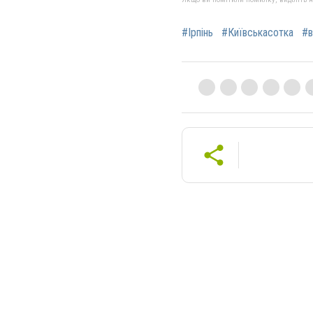
#Ірпінь
#Київськасотка
#