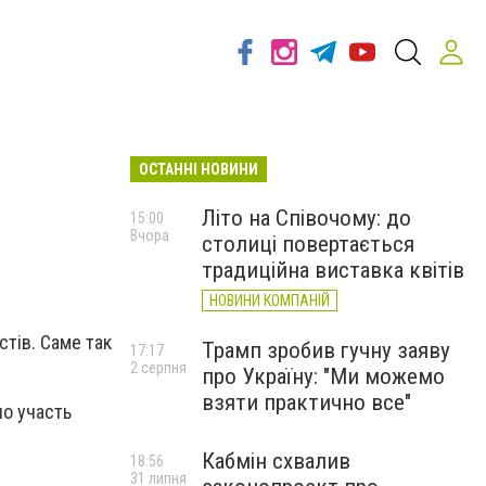
ОСТАННІ НОВИНИ
Літо на Співочому: до
15:00
Вчора
столиці повертається
традиційна виставка квітів
НОВИНИ КОМПАНІЙ
стів. Саме так
Трамп зробив гучну заяву
17:17
2 серпня
про Україну: "Ми можемо
взяти практично все"
ло участь
Кабмін схвалив
18:56
31 липня