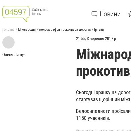
Новини
Головна
Міжнародний веломарафон прокотився дорогами Ірпеня
21:55, 3 вересня 2017 р.
Міжнаро
Олеся Ляшук
прокотив
Сьогодні зранку на дорог
стартував щорічний між
Велосипедисти проїхали 
1150 учасників.
Якщо ви помітили помилку, виділіть нео