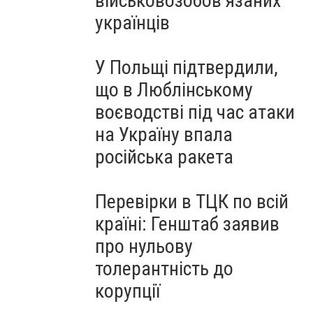
військовозобов’язаних
українців
У Польщі підтвердили,
що в Люблінському
воєводстві під час атаки
на Україну впала
російська ракета
Перевірки в ТЦК по всій
країні: Генштаб заявив
про нульову
толерантність до
корупції