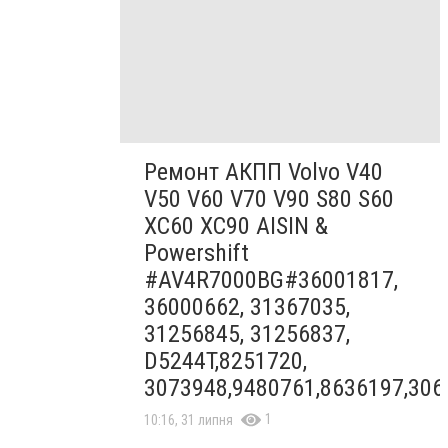
Ремонт АКПП Volvo V40
V50 V60 V70 V90 S80 S60
XC60 XC90 AISIN &
Powershift
#AV4R7000BG#36001817,
36000662, 31367035,
31256845, 31256837,
D5244T,8251720,
3073948,9480761,8636197,306
1
10:16, 31 липня