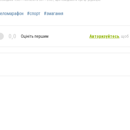
веломарафон
#спорт
#змагання
0,0
Оцініть першим
Авторизуйтесь
, щоб