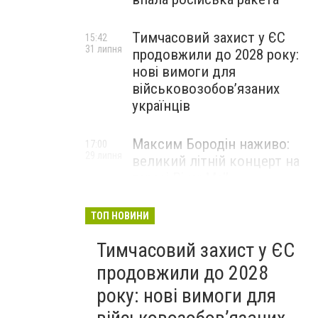
Тимчасовий захист у ЄС
15:42
31 липня
продовжили до 2028 року:
нові вимоги для
військовозобов’язаних
українців
Максим Бородін наживо:
17:00
29 липня
великий літній концерт на
терасі River Mall
НОВИНИ КОМПАНІЙ
ТОП НОВИНИ
Тимчасовий захист у ЄС
продовжили до 2028
року: нові вимоги для