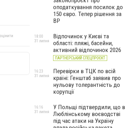
законопроєкт про
оподаткування посилок до
150 євро. Тепер рішення за
ВР
Відпочинок у Києві та
 оцінити
18:00
31 липня
області: пляжі, басейни,
активний відпочинок 2026
ПАРТНЕРСЬКИЙ СПЕЦПРОЄКТ
Перевірки в ТЦК по всій
16:23
31 липня
країні: Генштаб заявив про
нульову толерантність до
корупції
У Польщі підтвердили, що в
16:16
31 липня
Люблінському воєводстві
під час атаки на Україну
впала російська ракета