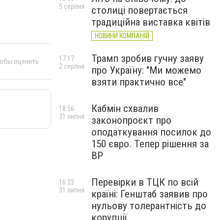
5 серпня
столиці повертається
традиційна виставка квітів
НОВИНИ КОМПАНІЙ
Трамп зробив гучну заяву
17:17
тобы оценить
2 серпня
про Україну: "Ми можемо
взяти практично все"
Кабмін схвалив
18:56
31 липня
законопроєкт про
оподаткування посилок до
150 євро. Тепер рішення за
ВР
Перевірки в ТЦК по всій
16:23
31 липня
країні: Генштаб заявив про
нульову толерантність до
корупції