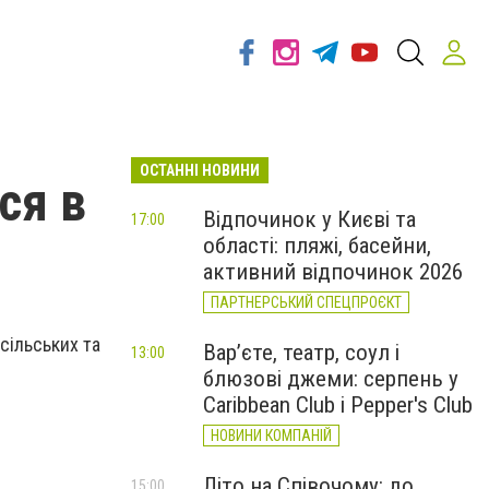
ОСТАННІ НОВИНИ
ся в
Відпочинок у Києві та
17:00
області: пляжі, басейни,
активний відпочинок 2026
ПАРТНЕРСЬКИЙ СПЕЦПРОЄКТ
 сільських та
Вар’єте, театр, соул і
13:00
блюзові джеми: серпень у
Caribbean Club і Pepper's Club
НОВИНИ КОМПАНІЙ
Літо на Співочому: до
15:00