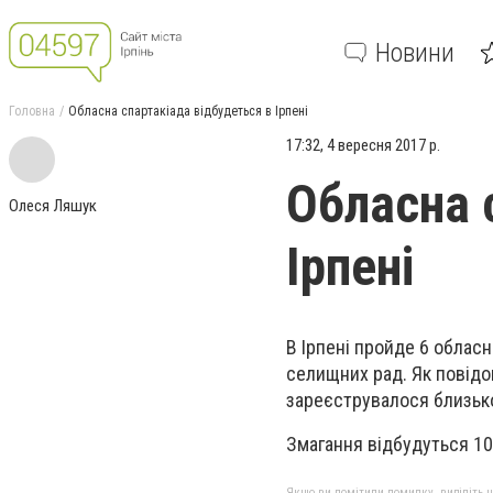
Новини
Головна
Обласна спартакіада відбудеться в Ірпені
17:32, 4 вересня 2017 р.
Обласна 
Олеся Ляшук
Ірпені
В Ірпені пройде 6 обласн
селищних рад. Як повідо
зареєструвалося близьк
Змагання відбудуться 10 
Якщо ви помітили помилку, виділіть нео