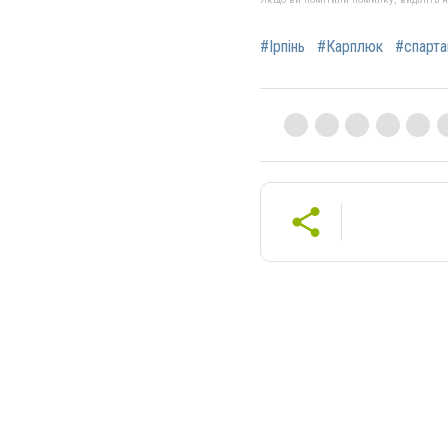
#Ірпінь
#Карплюк
#спарта