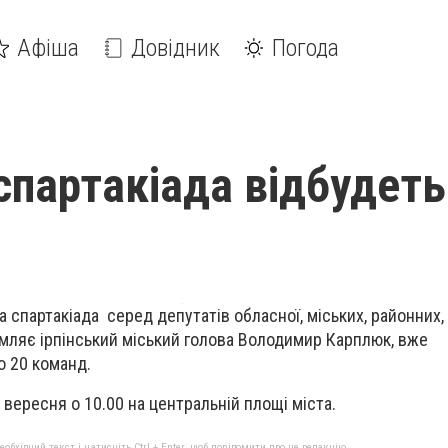
Афіша
Довідник
Погода
спартакіада відбудеть
а спартакіада серед депутатів обласної, міських, районних,
мляє ірпінський міський голова Володимир Карплюк, вже
о 20 команд.
вересня о 10.00 на центральній площі міста.
бхідний текст і натисніть Ctrl + Enter, щоб повідомити про це редакцію