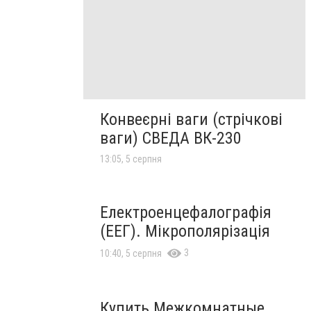
Конвеєрні ваги (стрічкові
ваги) СВЕДА ВК-230
13:05, 5 серпня
Електроенцефалографія
(ЕЕГ). Мікрополярізація
3
10:40, 5 серпня
Купить Межкомнатные