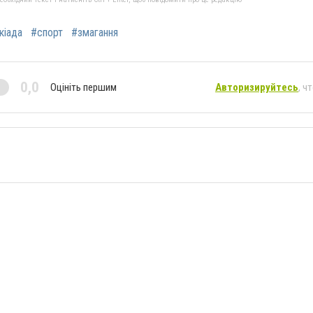
кіада
#спорт
#змагання
0,0
Оцініть першим
Авторизируйтесь
, ч