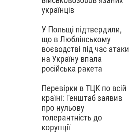
військовозобов’язаних
українців
У Польщі підтвердили,
що в Люблінському
воєводстві під час атаки
на Україну впала
російська ракета
Перевірки в ТЦК по всій
країні: Генштаб заявив
про нульову
толерантність до
корупції