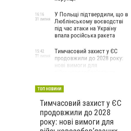
У Польщі підтвердили, що в
16:16
31 липня
Люблінському воєводстві
під час атаки на Україну
впала російська ракета
Тимчасовий захист у ЄС
15:42
31 липня
продовжили до 2028 року:
нові вимоги для
військовозобов’язаних
українців
ТОП НОВИНИ
Тимчасовий захист у ЄС
продовжили до 2028
року: нові вимоги для