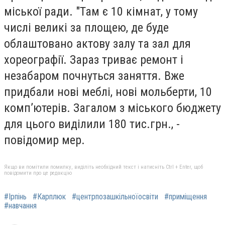
міської ради. "
Там є 10 кімнат, у тому
числі великі за площею, де буде
облаштовано актову залу та зал для
хореографії. Зараз триває ремонт і
незабаром почнуться заняття. Вже
придбали н
ові меблі, нові мольберти, 10
комп’ютерів. Загалом з міського бюджету
для цього виділили 180 тис.грн., -
повідомир мер.
Якщо ви помітили помилку, виділіть необхідний текст і натисніть Ctrl + Enter, щоб
повідомити про це редакцію
#Ірпінь
#Карплюк
#центрпозашкільноїосвіти
#приміщення
#навчання