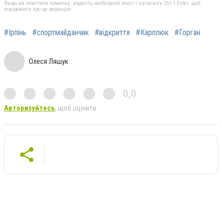
Якщо ви помітили помилку, виділіть необхідний текст і натисніть Ctrl + Enter, щоб
повідомити про це редакцію
#Ірпінь
#спортмайданчик
#відкриття
#Карплюк
#Горган
Олеся Ляшук
0,0
Авторизуйтесь
, щоб оцінити