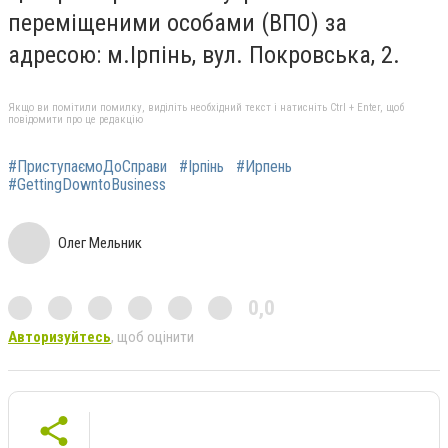
переміщеними особами (ВПО) за
адресою: м.Ірпінь, вул. Покровська, 2.
Якщо ви помітили помилку, виділіть необхідний текст і натисніть Ctrl + Enter, щоб
повідомити про це редакцію
#ПриступаємоДоСправи
#Ірпінь
#Ирпень
#GettingDowntoBusiness
Олег Мельник
0,0
Авторизуйтесь
, щоб оцінити