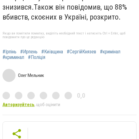
знизився.Також він повідомив, що 88%
вбивств, скоєних в Україні, розкрито.
Якщо ви помітили помилку, виділіть необхідний текст і натисніть Ctrl + Enter, щоб
повідомити про це редакцію
#Ірпінь
#Ирпень
#Київщина
#СергійКнязев
#кримінал
#криминал
#Поліція
Олег Мельник
0,0
Авторизуйтесь
, щоб оцінити