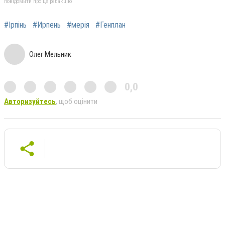
повідомити про це редакцію
#Ірпінь
#Ирпень
#мерія
#Генплан
Олег Мельник
0,0
Авторизуйтесь
, щоб оцінити