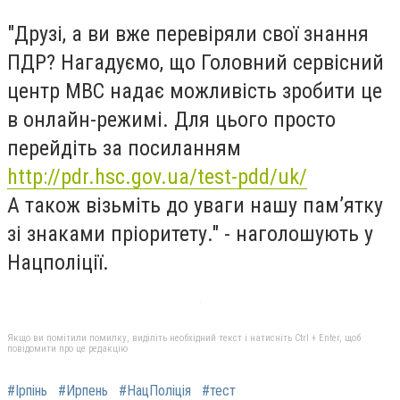
"Друзі, а ви вже перевіряли свої знання
ПДР? Нагадуємо, що Головний сервісний
центр МВС надає можливість зробити це
в онлайн-режимі. Для цього просто
перейдіть за посиланням
http://pdr.hsc.gov.ua/test-pdd/uk/
А також візьміть до уваги нашу пам’ятку
зі знаками пріоритету." - наголошують у
Нацполіції.
Якщо ви помітили помилку, виділіть необхідний текст і натисніть Ctrl + Enter, щоб
повідомити про це редакцію
#Ірпінь
#Ирпень
#НацПоліція
#тест