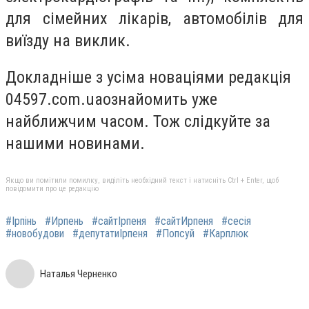
для сімейних лікарів, автомобілів для
виїзду на виклик.
Докладніше з усіма новаціями редакція
04597
.
com
.
ua
ознайомить уже
найближчим часом. Тож слідкуйте за
нашими новинами.
Якщо ви помітили помилку, виділіть необхідний текст і натисніть Ctrl + Enter, щоб
повідомити про це редакцію
#Ірпінь
#Ирпень
#сайтІрпеня
#сайтИрпеня
#сесія
#новобудови
#депутатиІрпеня
#Попсуй
#Карплюк
Наталья Черненко