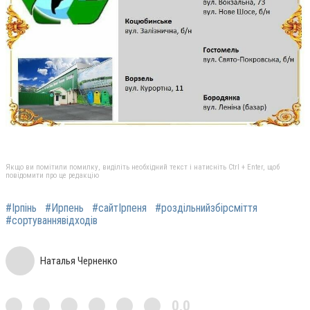
Якщо ви помітили помилку, виділіть необхідний текст і натисніть Ctrl + Enter, щоб
повідомити про це редакцію
#Ірпінь
#Ирпень
#сайтІрпеня
#роздільнийзбірсміття
#сортуваннявідходів
Наталья Черненко
0,0