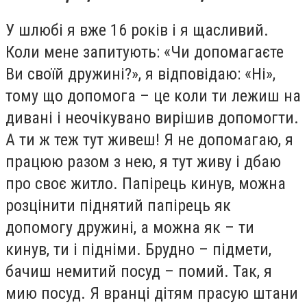
У шлюбі я вже 16 років і я щасливий.
Коли мене запитують: «Чи допомагаєте
Ви своїй дружині?», я відповідаю: «Ні»,
тому що допомога – це коли ти лежиш на
дивані і неочікувано вирішив допомогти.
А ти ж теж тут живеш! Я не допомагаю, я
працюю разом з нею, я тут живу і дбаю
про своє житло. Папірець кинув, можна
розцінити піднятий папірець як
допомогу дружині, а можна як – ти
кинув, ти і підніми. Брудно – підмети,
бачиш немитий посуд – помий. Так, я
мию посуд. Я вранці дітям прасую штани