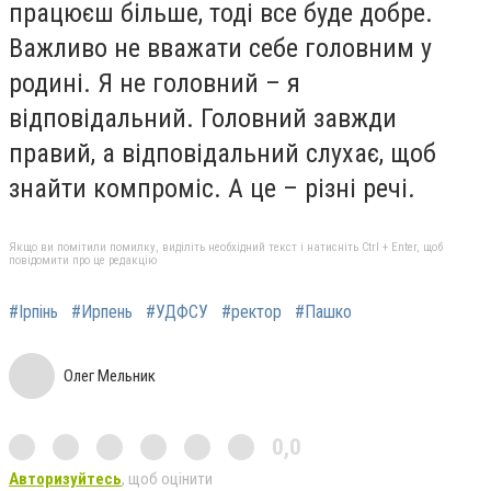
працюєш більше, тоді все буде добре.
Важливо не вважати себе головним у
родині. Я не головний – я
відповідальний. Головний завжди
правий, а відповідальний слухає, щоб
знайти компроміс. А це – різні речі.
Якщо ви помітили помилку, виділіть необхідний текст і натисніть Ctrl + Enter, щоб
повідомити про це редакцію
#Ірпінь
#Ирпень
#УДФСУ
#ректор
#Пашко
Олег Мельник
0,0
Авторизуйтесь
, щоб оцінити