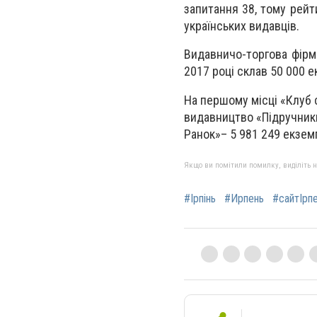
запитання 38, тому рейт
українських видавців.
Видавничо-торгова фірм
2017 році склав 50 000 е
На першому місці «Клуб 
видавництво «Підручники
Ранок
»
– 5 981 249 екзем
Якщо ви помітили помилку, виділіть нео
#Ірпінь
#Ирпень
#сайтІрп