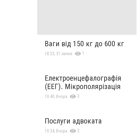
Ваги від 150 кг до 600 кг
1
18:33, 31 липня
Електроенцефалографія
(ЕЕГ). Мікрополярізація
3
10:40, Вчора
Послуги адвоката
2
10:34, Вчора