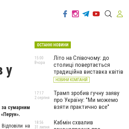
ОСТАННІ НОВИНИ
Літо на Співочому: до
15:00
Вчора
столиці повертається
 у
традиційна виставка квітів
НОВИНИ КОМПАНІЙ
Трамп зробив гучну заяву
17:17
2 серпня
про Україну: "Ми можемо
взяти практично все"
в за сумарним
 «Перун».
Кабмін схвалив
18:56
 Відповіли на
31 липня