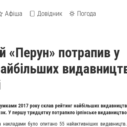
Афіша
Довідник
Погода
ий «Перун» потрапив у
найбільших видавництв
і
сумками 2017 року склав рейтинг найбільших видавницт
к. У першу тридцятку потрапило ірпінське видавництво
 накладами було опитано 55 найактивніших видавництв.