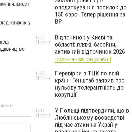
законопроєкт про
ки діяльності
оподаткування посилок до
150 євро. Тепер рішення за
ВР
клад книжок у
Відпочинок у Києві та
18:00
ісці
31 липня
області: пляжі, басейни,
идавництво
активний відпочинок 2026
ПАРТНЕРСЬКИЙ СПЕЦПРОЄКТ
Перевірки в ТЦК по всій
16:23
31 липня
країні: Генштаб заявив про
нульову толерантність до
корупції
 оцінити
У Польщі підтвердили, що в
16:16
31 липня
Люблінському воєводстві
під час атаки на Україну
впала російська ракета