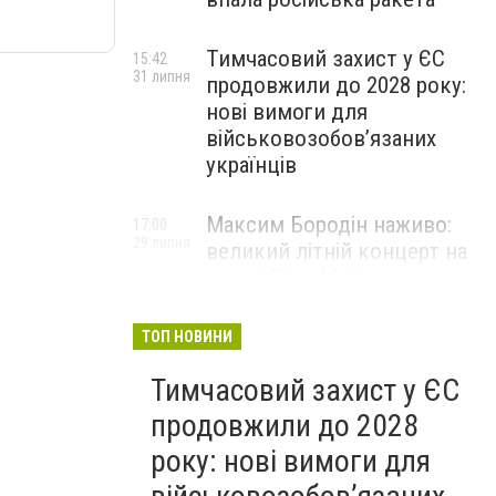
Тимчасовий захист у ЄС
15:42
31 липня
продовжили до 2028 року:
нові вимоги для
військовозобов’язаних
українців
Максим Бородін наживо:
17:00
29 липня
великий літній концерт на
терасі River Mall
НОВИНИ КОМПАНІЙ
ТОП НОВИНИ
Тимчасовий захист у ЄС
продовжили до 2028
року: нові вимоги для