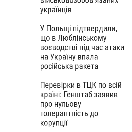
військовозобов’язаних
українців
У Польщі підтвердили,
що в Люблінському
воєводстві під час атаки
на Україну впала
російська ракета
Перевірки в ТЦК по всій
країні: Генштаб заявив
про нульову
толерантність до
корупції