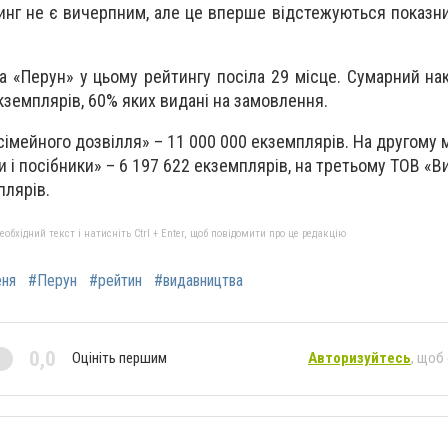
инг не є вичерпним, але це вперше відстежуються показни
а «Перун» у цьому рейтингу посіла 29 місце. Сумарний на
кземплярів, 60% яких видані на замовлення.
сімейного дозвілля» –
11 000 000
екземплярів. На другому м
 і посібники» – 6 197 622 екземплярів, на третьому ТОВ
«
В
плярів.
бхідний текст і натисніть Ctrl + Enter, щоб повідомити про це редакцію
еня
#Перун
#рейтин
#видавництва
0,0
Оцініть першим
Авторизуйтесь
, щоб