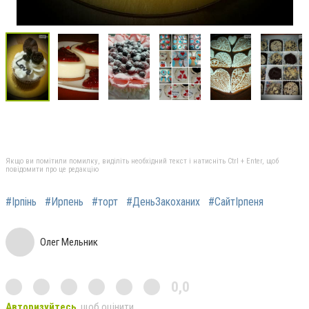
Якщо ви помітили помилку, виділіть необхідний текст і натисніть Ctrl + Enter, щоб
повідомити про це редакцію
#Ірпінь
#Ирпень
#торт
#ДеньЗакоханих
#СайтІрпеня
Олег Мельник
0,0
Авторизуйтесь
, щоб оцінити