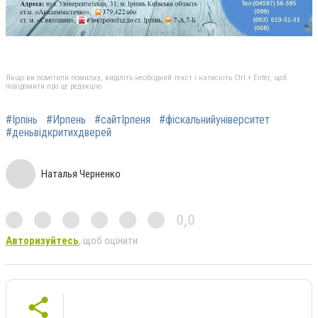
Якщо ви помітили помилку, виділіть необхідний текст і натисніть Ctrl + Enter, щоб
повідомити про це редакцію
#Ірпінь
#Ирпень
#сайтІрпеня
#фіскальнийуніверситет
#деньвідкритихдверей
Наталья Черненко
0,0
Авторизуйтесь
, щоб оцінити