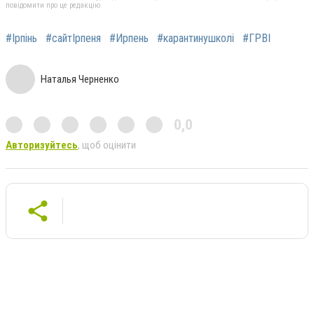
повідомити про це редакцію
#Ірпінь
#сайтІрпеня
#Ирпень
#карантинушколі
#ГРВІ
Наталья Черненко
0,0
Авторизуйтесь
, щоб оцінити