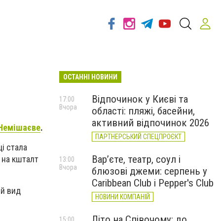
ОСТАННІ НОВИНИ
Відпочинок у Києві та
17:00
Вчора
області: пляжі, басейни,
активний відпочинок 2026
Немішаєве
.
ПАРТНЕРСЬКИЙ СПЕЦПРОЄКТ
і стала
Вар’єте, театр, соул і
 на кшталт
13:00
Вчора
блюзові джеми: серпень у
Caribbean Club і Pepper's Club
ий вид
НОВИНИ КОМПАНІЙ
Літо на Співочому: до
15:00