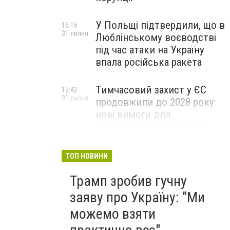
У Польщі підтвердили, що в
16:16
31 липня
Люблінському воєводстві
під час атаки на Україну
впала російська ракета
Тимчасовий захист у ЄС
15:42
31 липня
продовжили до 2028 року:
нові вимоги для
військовозобов’язаних
українців
ТОП НОВИНИ
Трамп зробив гучну
заяву про Україну: "Ми
можемо взяти