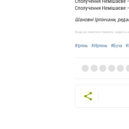
Сполучення Немішаєве –
Сполучення Немішаєве –
Шановні Ірпінчани, редак
Якщо ви помітили помилку, виділіть нео
#Ірпінь
#Ирпень
#Буча
#