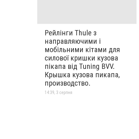
Рейлінги Thule з
направляючими і
мобільними кітами для
силової кришки кузова
пікапа від Tuning BVV.
Крышка кузова пикапа,
производство.
14:39, 3 серпня