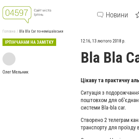
Новини
Головна
Bla Bla Car по-немішаївськи
12:16, 13 лютого 2018 р.
ІРПІНЧАНАМ НА ЗАМІТКУ
Bla Bla C
Олег Мельник
Цікаву та практичну а
Ситуація з подорожчанн
поштовхом для об’єднанн
системи Bla-bla car.
Створено 2 телеграм кан
транспорту для проїзду в