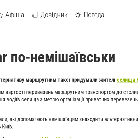
Афіша
Довідник
Погода
ar по-немішаївськи
льтернативу маршрутним таксі придумали жителі
селища 
ям вартості перевезень маршрутним транспортом до столиц
я водіїв селища з метою організації приватних перевезень
али, які допомагають немішаївцям знаходити альтернативн
 Київ.