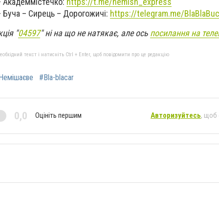
 Академмістечко:
https://t.me/nemish_express
 Буча – Сирець – Дорогожичі:
https://telegram.me/BlaBlaBu
ція "
04597
" ні на що не натякає, але ось
посилання на теле
бхідний текст і натисніть Ctrl + Enter, щоб повідомити про це редакцію
Немішаєве
#Bla-blacar
0,0
Оцініть першим
Авторизуйтесь
, щоб