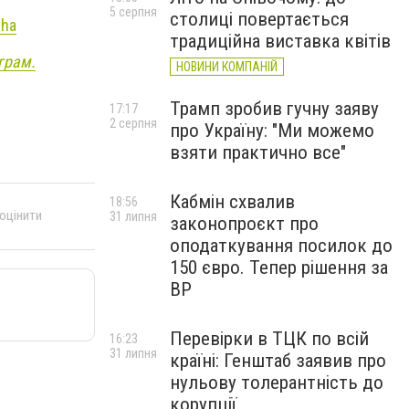
5 серпня
столиці повертається
cha
традиційна виставка квітів
грам.
НОВИНИ КОМПАНІЙ
Трамп зробив гучну заяву
17:17
2 серпня
про Україну: "Ми можемо
взяти практично все"
Кабмін схвалив
18:56
 оцінити
31 липня
законопроєкт про
оподаткування посилок до
150 євро. Тепер рішення за
ВР
Перевірки в ТЦК по всій
16:23
31 липня
країні: Генштаб заявив про
нульову толерантність до
корупції