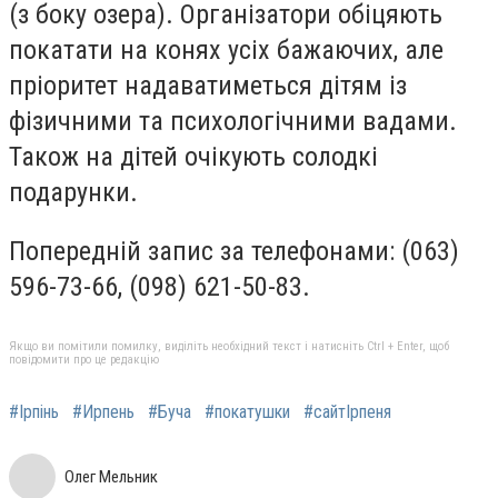
(з боку озера). Організатори обіцяють
покатати на конях усіх бажаючих, але
пріоритет надаватиметься дітям із
фізичними та психологічними вадами.
Також на дітей очікують солодкі
подарунки.
Попередній запис за телефонами: (063)
596-73-66, (098) 621-50-83.
Якщо ви помітили помилку, виділіть необхідний текст і натисніть Ctrl + Enter, щоб
повідомити про це редакцію
#Ірпінь
#Ирпень
#Буча
#покатушки
#сайтІрпеня
Олег Мельник