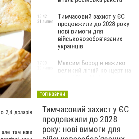
Тимчасовий захист у ЄС
15:42
31 липня
продовжили до 2028 року:
нові вимоги для
військовозобов’язаних
українців
Максим Бородін наживо:
17:00
29 липня
великий літній концерт на
терасі River Mall
НОВИНИ КОМПАНІЙ
ТОП НОВИНИ
Тимчасовий захист у ЄС
бо 2,4 доларів
продовжили до 2028
року: нові вимоги для
, але там вже