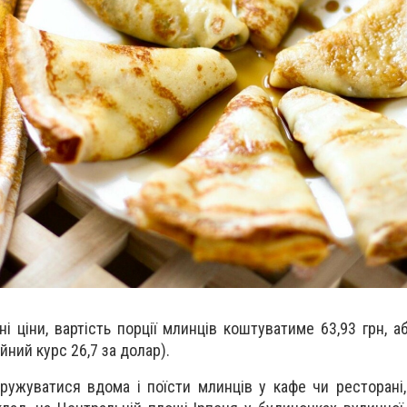
і ціни, вартість порції млинців коштуватиме 63,93 грн, а
йний курс 26,7 за долар).
ужуватися вдома і поїсти млинців у кафе чи ресторані