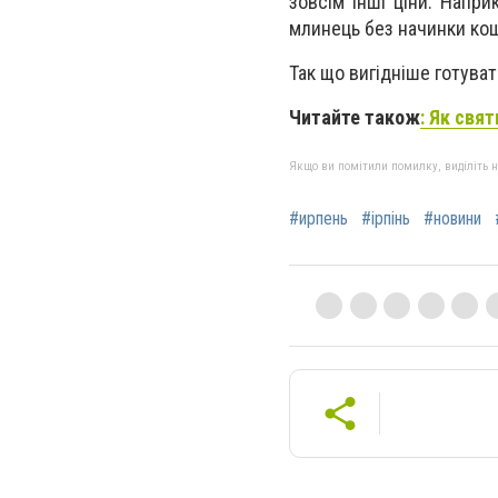
зовсім інші ціни. Напри
млинець без начинки кошт
Так що вигідніше готува
Читайте також
: Як свя
Якщо ви помітили помилку, виділіть нео
#ирпень
#ірпінь
#новини