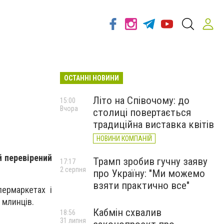
ОСТАННІ НОВИНИ
Літо на Співочому: до
15:00
Вчора
столиці повертається
традиційна виставка квітів
НОВИНИ КОМПАНІЙ
й перевірений
Трамп зробив гучну заяву
17:17
2 серпня
про Україну: "Ми можемо
взяти практично все"
пермаркетах і
 млинців.
Кабмін схвалив
18:56
31 липня