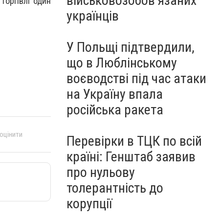
військовозобов’язаних
торгівлі один
українців
У Польщі підтвердили,
що в Люблінському
воєводстві під час атаки
на Україну впала
російська ракета
 оцінити
Перевірки в ТЦК по всій
країні: Генштаб заявив
про нульову
толерантність до
корупції