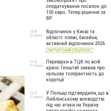
законопроєкт про
оподаткування посилок до
150 євро. Тепер рішення за
ВР
Відпочинок у Києві та
18:00
31 липня
області: пляжі, басейни,
активний відпочинок 2026
ПАРТНЕРСЬКИЙ СПЕЦПРОЄКТ
Перевірки в ТЦК по всій
16:23
31 липня
країні: Генштаб заявив про
нульову толерантність до
корупції
У Польщі підтвердили, що в
16:16
31 липня
Люблінському воєводстві
під час атаки на Україну
впала російська ракета