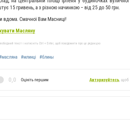
клад, на Центральній площі Ірпеня у будиночках вуличної 
ує 15 гривень, а з різною начинкою – від 25 до 50 грн.
ти вдома. Смачної Вам Масниці!
ткувати Масляну
бхідний текст і натисніть Ctrl + Enter, щоб повідомити про це редакцію
#масляна
#млинцi
#блины
0,0
Оцініть першим
Авторизуйтесь
, щоб