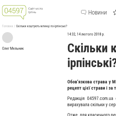
Новини
Головна
Скільки коштують млинці по-ірпінські?
14:32, 14 лютого 2018 р.
Скільки 
Олег Мельник
ірпінські
Обов’язкова страва у М
рецепт цієї страви і за
Редакція 04597.com.ua 
вирахувала скільки у се
Отже, для класичного ре