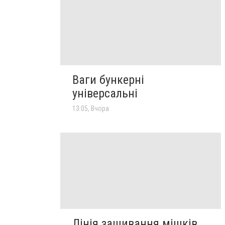
Ваги бункерні
універсальні
13:05, Вчора
Лінія зашивання мішків