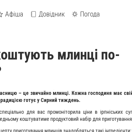
Афіша
Довідник
Погода
коштують млинці по-
?
асницю – це звичайно млинці. Кожна господиня має сві
 традицією готує у Сирний тиждень.
спеціально для вас промоніторила ціни в ірпніських су
редньому коштуватиме продуктовий набір для приготування
цепту приготування млинців знадобляться такі інгредієнти: