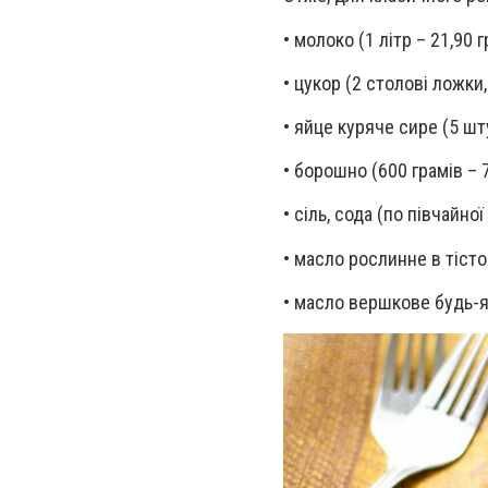
• молоко (1 літр – 21,90 г
• цукор (2 столові ложки, 
• яйце куряче сире (5 шту
• борошно (600 грамів – 7
• сіль, сода (по півчайної
• масло рослинне в тісто 
• масло вершкове будь-як