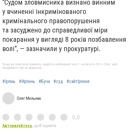
“Судом зловмисника визнано винним
у вчиненні інкримінованого
кримінального правопорушення
та засуджено до справедливої міри
покарання у вигляді 8 років позбавлення
волі”, — зазначили у прокуратурі.
Якщо ви помітили помилку, виділіть необхідний текст і натисніть Ctrl + Enter, щоб
повідомити про це редакцію
#Ірпінь
#Ирпень
#Буча
#cуд
#сайтІрпеня
Олег Мельник
0,0
Авторизуйтесь
, щоб оцінити