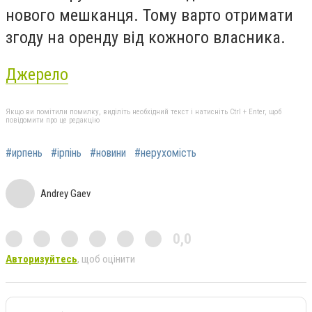
нового мешканця. Тому варто отримати
згоду на оренду від кожного власника.
Джерело
Якщо ви помітили помилку, виділіть необхідний текст і натисніть Ctrl + Enter, щоб
повідомити про це редакцію
#ирпень
#ірпінь
#новини
#нерухомiсть
Andrey Gaev
0,0
Авторизуйтесь
, щоб оцінити