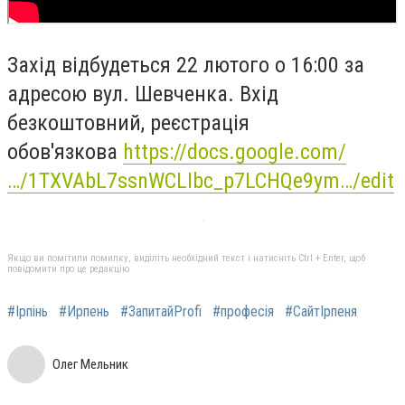
Захід відбудеться 22 лютого о 16:00 за
адресою вул. Шевченка. Вхід
безкоштовний,
реєстрація
обов'язкова
https://docs.google.com/
…/1TXVAbL7ssnWCLIbc_p7LCHQe9ym…/edit
Якщо ви помітили помилку, виділіть необхідний текст і натисніть Ctrl + Enter, щоб
повідомити про це редакцію
#Ірпінь
#Ирпень
#ЗапитайProfi
#професія
#СайтІрпеня
Олег Мельник