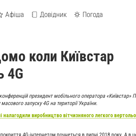
Афіша
Довідник
Погода
домо коли Київстар
ь 4G
с-конференцій президент мобільного оператора «Київстар» 
масового запуску 4G на території України.
ні налагодили виробництво вітчизняного легкого вертольо
 покриття 4G-інтернетом почнеться в липні 2018 року. А в 