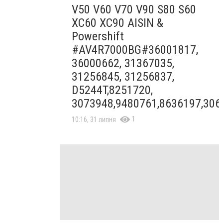
V50 V60 V70 V90 S80 S60
XC60 XC90 AISIN &
Powershift
#AV4R7000BG#36001817,
36000662, 31367035,
31256845, 31256837,
D5244T,8251720,
3073948,9480761,8636197,306
1
10:16, 31 липня