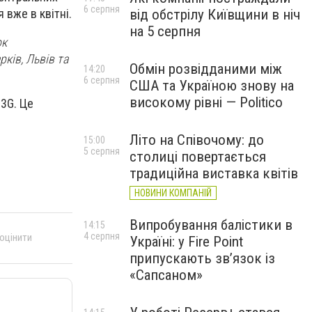
6 серпня
від обстрілу Київщини в ніч
 вже в квітні.
на 5 серпня
ок
рків, Львів та
Обмін розвідданими між
14:20
6 серпня
США та Україною знову на
високому рівні — Politico
 3G. Це
Літо на Співочому: до
15:00
5 серпня
столиці повертається
традиційна виставка квітів
НОВИНИ КОМПАНІЙ
Випробування балістики в
14:15
4 серпня
 оцінити
Україні: у Fire Point
припускають зв’язок із
«Сапсаном»