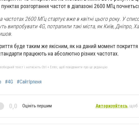
 пунктах розгортання частот в діапазоні 2600 МГц почнеться
а частотах 2600 МГц стартує вже в квітні цього року. У спис
ть випробувати 4G, потрапили такі міста, як Київ, Дніпро, Ха
ишов.
криття буде таким же якісним, як на даний момент покриття
 стандарти працюють на абсолютно різних частотах.
бхідний текст і натисніть Ctrl + Enter, щоб повідомити про це редакцію
р
#4G
#СайтІрпеня
0,0
Оцініть першим
Авторизуйтесь
, щоб