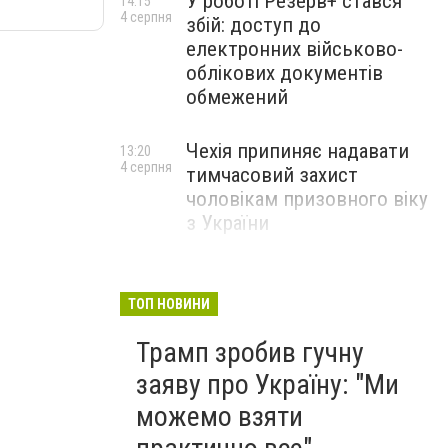
У роботі Резерв+ стався
14:15
4 серпня
збій: доступ до
електронних військово-
облікових документів
обмежений
Чехія припиняє надавати
13:20
4 серпня
тимчасовий захист
чоловікам призовного віку
з України
ТОП НОВИНИ
Трамп зробив гучну
заяву про Україну: "Ми
можемо взяти