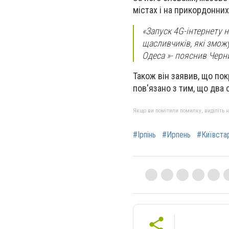
містах і на прикордонних
«Запуск 4G-інтернету н
щасливчиків, які зможу
Одеса »- пояснив Черн
Також він заявив, що по
пов'язано з тим, що два
Якщо ви помітили помилку, виділіть нео
#Ірпінь
#Ирпень
#Київста