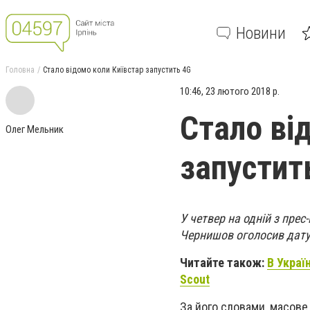
Новини
Головна
Стало відомо коли Київстар запустить 4G
10:46, 23 лютого 2018 р.
Стало ві
Олег Мельник
запустит
У четвер на одній з пре
Чернишов оголосив дату 
Читайте також:
В Украї
Scout
За його словами, масове