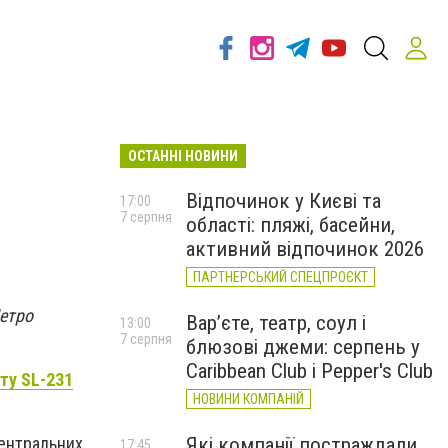
ОСТАННІ НОВИНИ
Відпочинок у Києві та
17:00
7 серпня
області: пляжі, басейни,
активний відпочинок 2026
ПАРТНЕРСЬКИЙ СПЕЦПРОЄКТ
Петро
Вар’єте, театр, соул і
13:00
7 серпня
блюзові джеми: серпень у
Caribbean Club і Pepper's Club
ту SL-231
НОВИНИ КОМПАНІЙ
Які компанії постраждали
центральних
17:45