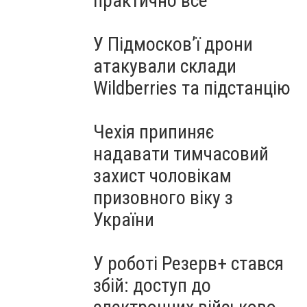
практично все"
У Підмосков’ї дрони
атакували склади
Wildberries та підстанцію
Чехія припиняє
надавати тимчасовий
захист чоловікам
призовного віку з
України
У роботі Резерв+ стався
збій: доступ до