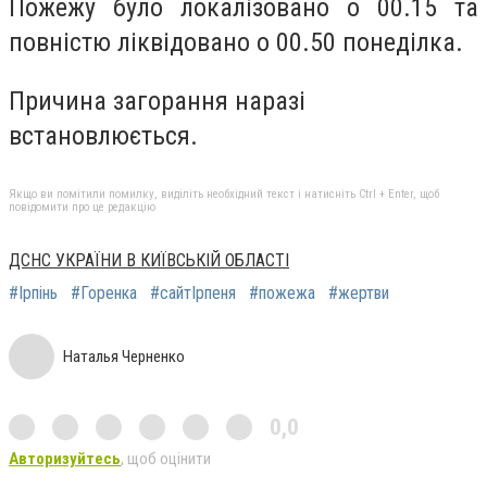
Пожежу було локалізовано о 00.15 та
повністю ліквідовано о 00.50 понеділка.
Причина загорання наразі
встановлюється.
Якщо ви помітили помилку, виділіть необхідний текст і натисніть Ctrl + Enter, щоб
повідомити про це редакцію
ДСНС УКРАЇНИ В КИЇВСЬКІЙ ОБЛАСТІ
#Ірпінь
#Горенка
#сайтІрпеня
#пожежа
#жертви
Наталья Черненко
0,0
Авторизуйтесь
, щоб оцінити