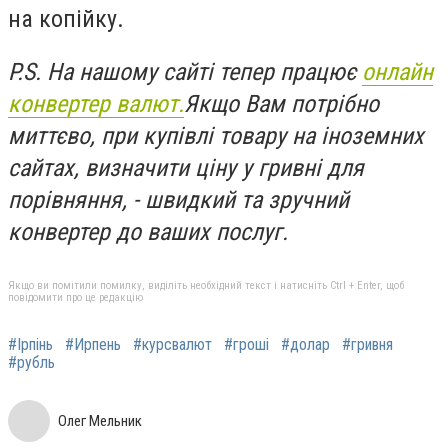
на копійку.
P.S. На нашому сайті тепер працює
онлайн
конвертер валют.
Якщо Вам потрібно
миттєво, при купівлі товару на іноземних
сайтах, визначити ціну у гривні для
порівняння, - швидкий та зручний
конвертер до ваших послуг.
Якщо ви помітили помилку, виділіть необхідний текст і натисніть Ctrl + Enter, щоб
повідомити про це редакцію
#Ірпінь
#Ирпень
#курсвалют
#гроші
#долар
#гривня
#рубль
Олег Мельник