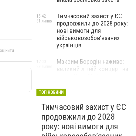
Тимчасовий захист у ЄС
15:42
31 липня
продовжили до 2028 року:
нові вимоги для
військовозобов’язаних
українців
 оцінити
Максим Бородін наживо:
17:00
29 липня
великий літній концерт на
терасі River Mall
НОВИНИ КОМПАНІЙ
ТОП НОВИНИ
Тимчасовий захист у ЄС
продовжили до 2028
року: нові вимоги для