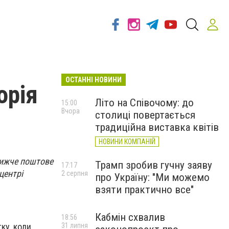
ОСТАННІ НОВИНИ
орія
Літо на Співочому: до
15:00
Вчора
столиці повертається
традиційна виставка квітів
НОВИНИ КОМПАНІЙ
ближче поштове
Трамп зробив гучну заяву
17:17
центрі
2 серпня
про Україну: "Ми можемо
взяти практично все"
Кабмін схвалив
18:56
31 липня
ку, коли