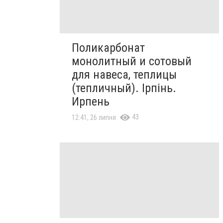
Поликарбонат
монолитный и сотовый
для навеса, теплицы
(тепличный). Ірпінь.
Ирпень
43
12:41, 26 липня