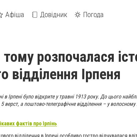
Афіша
Довідник
Погода
 тому розпочалася іст
о відділення Ірпеня
і в Ірпені було відкрите у травні 1913 року. До цього най
а 5 верст, а поштово-телеграфічне відділення – у волосному 
ікавих фактів про Ірпінь
ового відділення в Ірпені особливо гостро відчувалася вліт