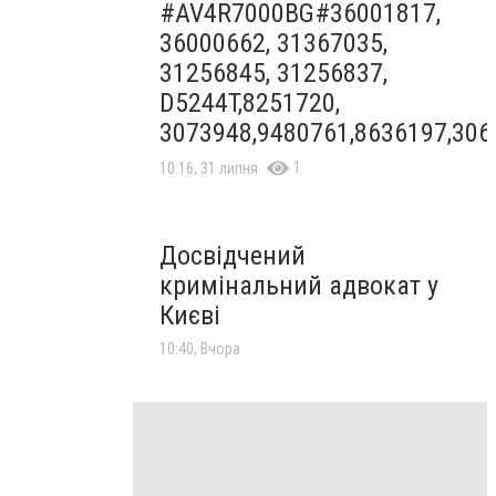
#AV4R7000BG#36001817,
36000662, 31367035,
31256845, 31256837,
D5244T,8251720,
3073948,9480761,8636197,306
1
10:16, 31 липня
Досвідчений
кримінальний адвокат у
Києві
10:40, Вчора