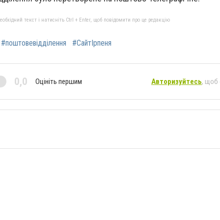
бхідний текст і натисніть Ctrl + Enter, щоб повідомити про це редакцію
#поштовевідділення
#СайтІрпеня
0,0
Оцініть першим
Авторизуйтесь
, щоб