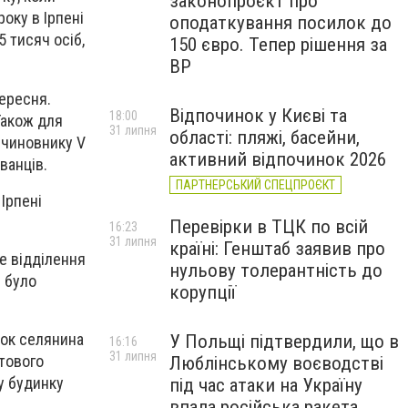
законопроєкт про
оку в Ірпені
оподаткування посилок до
 тисяч осіб,
150 євро. Тепер рішення за
ВР
вересня.
Відпочинок у Києві та
18:00
Також для
31 липня
області: пляжі, басейни,
 чиновнику V
активний відпочинок 2026
ванців.
ПАРТНЕРСЬКИЙ СПЕЦПРОЄКТ
Ірпені
Перевірки в ТЦК по всій
16:23
31 липня
країні: Генштаб заявив про
е відділення
нульову толерантність до
я було
корупції
нок селянина
У Польщі підтвердили, що в
16:16
31 липня
штового
Люблінському воєводстві
му будинку
під час атаки на Україну
впала російська ракета