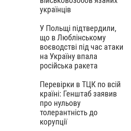
військовозобов’язаних
українців
У Польщі підтвердили,
що в Люблінському
воєводстві під час атаки
на Україну впала
російська ракета
Перевірки в ТЦК по всій
країні: Генштаб заявив
про нульову
толерантність до
корупції