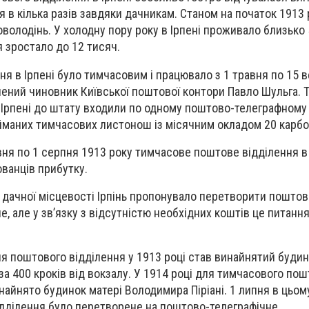
в кілька разів завдяки дачникам. Станом на початок 1913 р
володінь. У холодну пору року в Ірпені проживало близько 5
я зростало до 12 тисяч.
я в Ірпені було тимчасовим і працювало з 1 травня по 15 
ений чиновник Київської поштової контори Павло Шульга. 
 Ірпені до штату входили по одному поштово-телеграфному
айманих тимчасових листонош із місячним окладом 20 карбо
авня по 1 серпня 1913 року тимчасове поштове відділення в 
ованців прибутку.
дачної місцевості Ірпінь пропонувало перетворити поштов
е, але у зв’язку з відсутністю необхідних коштів це питанн
 поштового відділення у 1913 році став винайнятий буди
за 400 кроків від вокзалу. У 1914 році для тимчасового по
 найнято будинок матері Володимира Піріані. 1 липня в цьо
відділення було перетворене на поштово-телеграфічне.