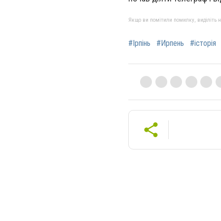
Якщо ви помітили помилку, виділіть нео
#Ірпінь
#Ирпень
#історія