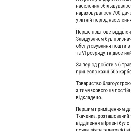
населення збільшувалося 
нараховувалося 700 дачо
у літній період населенн
Перше поштове відділенн
Завідувачем був признач
обслуговування пошти в
та VI розряду та двоє н
За період роботи з 6 тр
принесло казні 506 карб
Товариство благоустрою 
з тимчасового на постійн
відкладено.
Першим приміщенням для
Ткаченка, розташований 
відділення в Ірпені було
почав діяти телеграф і 