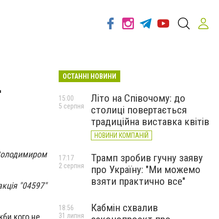
ОСТАННІ НОВИНИ
-
Літо на Співочому: до
15:00
5 серпня
столиці повертається
традиційна виставка квітів
НОВИНИ КОМПАНІЙ
 Володимиром
Трамп зробив гучну заяву
17:17
2 серпня
про Україну: "Ми можемо
взяти практично все"
акція "04597"
Кабмін схвалив
18:56
31 липня
кби кого не