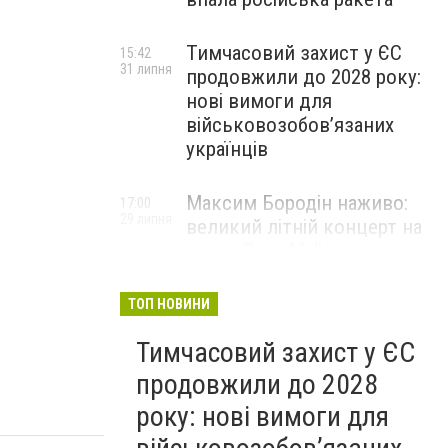
Тимчасовий захист у ЄС
15:42
31 липня
продовжили до 2028 року:
нові вимоги для
військовозобов’язаних
українців
Максим Бородін наживо:
17:00
29 липня
великий літній концерт на
терасі River Mall
НОВИНИ КОМПАНІЙ
ТОП НОВИНИ
Тимчасовий захист у ЄС
продовжили до 2028
року: нові вимоги для