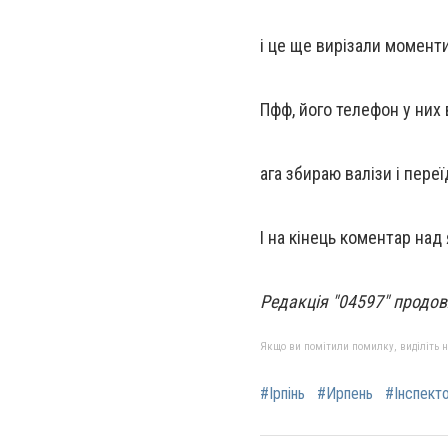
і це ще вирізали моменти
Пфф, його телефон у них
ага збираю валізи і переї
І на кінець коментар над
Редакція "04597" продо
Якщо ви помітили помилку, виділіть нео
#Ірпінь
#Ирпень
#Інспект