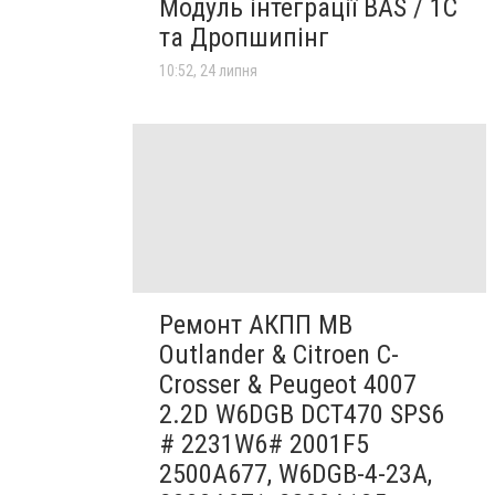
Модуль інтеграції BAS / 1C
та Дропшипінг
10:52, 24 липня
Ремонт АКПП MB
Outlander & Citroen C-
Crosser & Peugeot 4007
2.2D W6DGB DCT470 SPS6
# 2231W6# 2001F5
2500A677, W6DGB-4-23A,