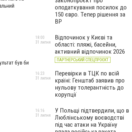
законопроєкт про
жальний
оподаткування посилок до
150 євро. Тепер рішення за
ВР
Відпочинок у Києві та
18:00
31 липня
області: пляжі, басейни,
активний відпочинок 2026
ПАРТНЕРСЬКИЙ СПЕЦПРОЄКТ
ультат був би
Перевірки в ТЦК по всій
16:23
31 липня
країні: Генштаб заявив про
нульову толерантність до
корупції
У Польщі підтвердили, що в
16:16
31 липня
Люблінському воєводстві
під час атаки на Україну
впала російська ракета