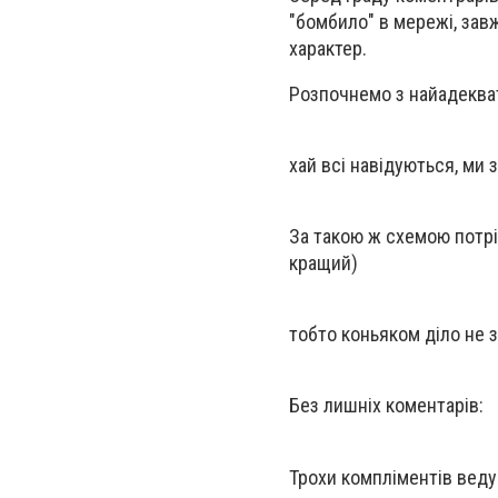
"бомбило" в мережі, зав
характер.
Розпочнемо з найадеква
хай всі навідуються, ми 
За такою ж схемою потріб
кращий)
тобто коньяком діло не 
Без лишніх коментарів:
Трохи компліментів веду