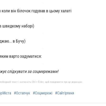
 коли він білочок годував в цьому халаті
 в швидкому наборі)
джаю... в Бучу)
 яким варто задуматися:
вжує слідкувати за соцмережами!
бхідний текст і натисніть Ctrl + Enter, щоб повідомити про це редакцію
орМіста
#Остапчук
#Соцмережі
#СайтІрпеня