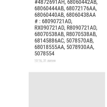
#4872691AH, 68060442AB,
68060444AB, 68072176AA,
68060440AB, 68060438AA
# : 68090721AD,
RX090721AD, R8090721AD,
68070538AB, R8070538AB,
68145886AC, 5078570AB,
68018555AA, 5078930AA,
5078554
10:16, 31 липня