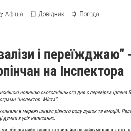
Афіша
Довідник
Погода
валізи і переїжджаю" 
рпінчан на Інспектора
нснішою новиною сьогоднішнього дня є перевірка Ірпеня
грами "Інспектор. Міста".
кликали в мережі шквал різного роду думок та емоцій. Ред
і думки з усіх написаних.
 ми обрали найцікавіші та звичайно ж найкумедніші, адже я