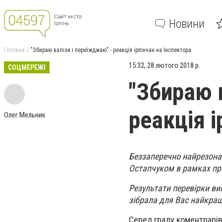
Новини
Головна
"Збираю валізи і переїжджаю" - реакція ірпінчан на Інспектора
15:32, 28 лютого 2018 р.
СОЦМЕРЕЖІ
"Збираю 
реакція і
Олег Мельник
Беззаперечно найрезона
Остапчуком в рамках про
Результати перевірки ви
зібрала для Вас найкращ
Серед граду коментрарів