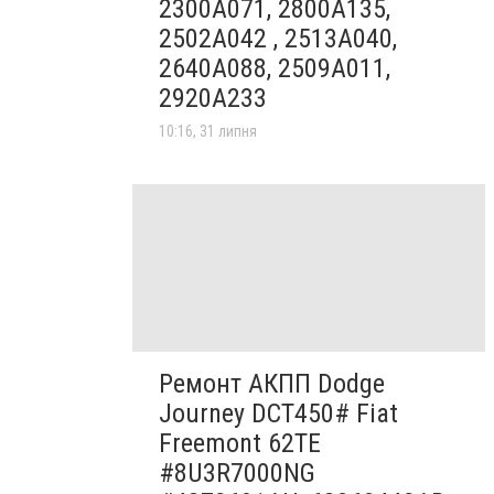
2300A071, 2800A135,
2502A042 , 2513A040,
2640A088, 2509A011,
2920A233
10:16, 31 липня
Ремонт АКПП Dodge
Journey DCT450# Fiat
Freemont 62TE
#8U3R7000NG