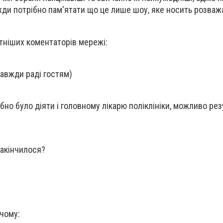
жди потрібно пам'ятати що це лише шоу, яке носить розва
тніших коментаторів мережі:
завжди раді гостям)
но було діяти і головному лікарю поліклініки, можливо рез
закінчилося?
чому: