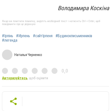
Володимира Коскіна
Якщо ви помітили помилку, виділіть необхідний текст і натисніть Ctrl + Enter, щоб
повідомити про це редакцію
#Ірпінь
#Ирпень
#сайтІрпеня
#Будинокписьменників
#легенда
Наталья Черненко
0,0
Авторизуйтесь
, щоб оцінити