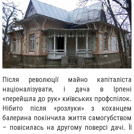
Після революції майно капіталіста
націоналізувати, і дача в Ірпені
«перейшла до рук» київських профспілок.
Нібито після «розлуки» з коханцем
балерина покінчила життя самогубством
– повісилась на другому поверсі дачі. Її