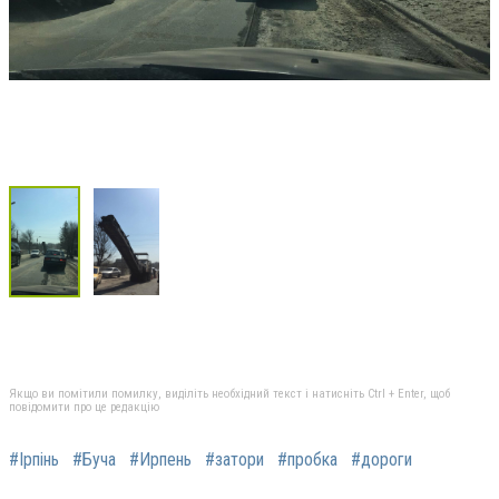
Якщо ви помітили помилку, виділіть необхідний текст і натисніть Ctrl + Enter, щоб
повідомити про це редакцію
#Ірпінь
#Буча
#Ирпень
#затори
#пробка
#дороги