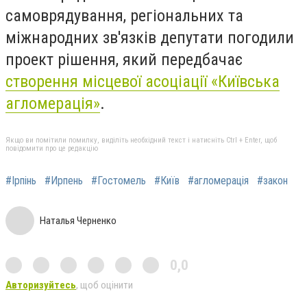
самоврядування, регіональних та
міжнародних зв'язків депутати погодили
проект рішення, який передбачає
створення місцевої асоціації «Київська
агломерація»
.
Якщо ви помітили помилку, виділіть необхідний текст і натисніть Ctrl + Enter, щоб
повідомити про це редакцію
#Ірпінь
#Ирпень
#Гостомель
#Київ
#агломерація
#закон
Наталья Черненко
0,0
Авторизуйтесь
, щоб оцінити