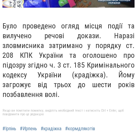
Було проведено огляд місця події та
вилучено речові докази. Наразі
зловмисника затримано у порядку ст.
208 КПК України та оголошено про
підозру згідно ч. 3 ст. 185 Кримінального
кодексу України (крадіжка). Йому
загрожує від трьох до шести років
позбавлення волі.
Якщо ви помітили помилку, виділіть необхідний текст і натисніть Ctrl + Enter, щоб
повідомити про це редакцію
#Ірпінь
#Ирпень
#крадіжка
#кормдлякотів