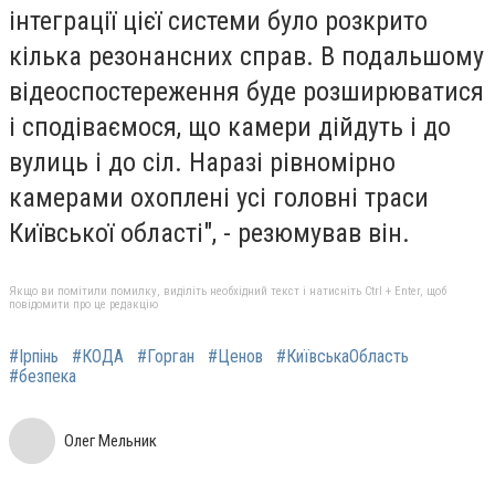
інтеграції цієї системи було розкрито
кілька резонансних справ. В подальшому
відеоспостереження буде розширюватися
і сподіваємося, що камери дійдуть і до
вулиць і до сіл. Наразі рівномірно
камерами охоплені усі головні траси
Київської області", - резюмував він.
Якщо ви помітили помилку, виділіть необхідний текст і натисніть Ctrl + Enter, щоб
повідомити про це редакцію
#Ірпінь
#КОДА
#Горган
#Ценов
#КиївськаОбласть
#безпека
Олег Мельник