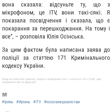
вона сказала: відсуньте ту, що з
мікрофоном, це ITV, вони такі-сякі. Я
показала посвідчення і сказала, що є
покарання за перешкоджання. На тому і
все”, – розповіла Юлія Осінська.
За цим фактом була написана заява до
поліції за статтею 171 Кримінального
кодексу України.
Якщо ви помітили помилку, виділіть необхідний текст і натисніть Ctrl + Enter, щоб
повідомити про це редакцію
ІМІ
#Ірпінь
#Ирпень
#ITV
#погрозижурналістам