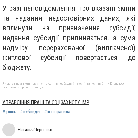
У разі неповідомлення про вказані зміни
та надання недостовірних даних, які
вплинули на призначення субсидії,
надання субсидії припиняється, а сума
надміру перерахованої (виплаченої)
житлової субсидії повертається до
бюджету.
Якщо ви помітили помилку, виділіть необхідний текст і натисніть Ctrl + Enter, щоб
повідомити про це редакцію
УПРАВЛІННЯ ПРАЦІ ТА СОЦЗАХИСТУ ІМР
#Ірпінь
#субсидія
#новіправила
Наталья Черненко