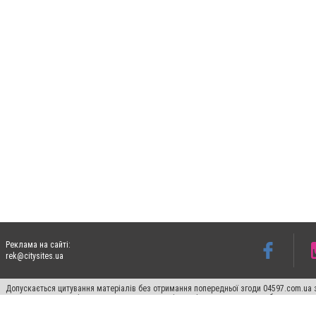
Реклама на сайті:
rek@citysites.ua
Допускається цитування матеріалів без отримання попередньої згоди 04597.com.ua за
пошукових систем гіперпосилання на цитовані статті не нижче другого абзацу в тек