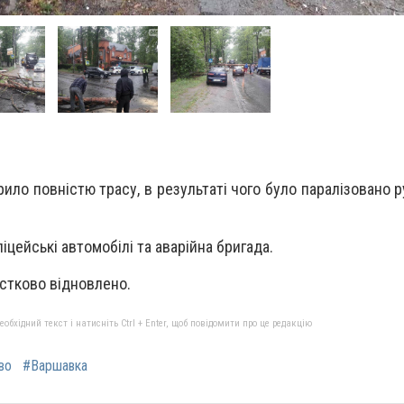
ило повністю трасу, в результаті чого було паралізовано 
іцейські автомобілі та аварійна бригада.
астково відновлено.
бхідний текст і натисніть Ctrl + Enter, щоб повідомити про це редакцію
во
#Варшавка