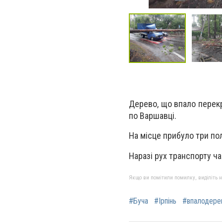
Дерево, що впало перекр
по Варшавці.
На місце прибуло три пол
Наразі рух транспорту ч
Якщо ви помітили помилку, виділіть нео
#Буча
#Ірпінь
#впалодере