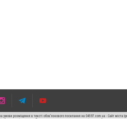
 умови розміщення в тексті обов'язкового посилання на 04597.com.ua - Сайт міста Ір
сті або в якості джерела. Порушення виняткових прав переслідується Законом.