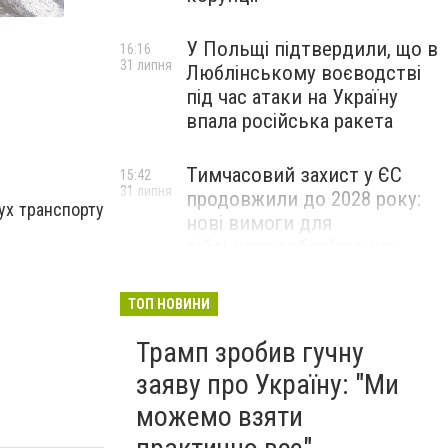
У Польщі підтвердили, що в
16:16
31 липня
Люблінському воєводстві
під час атаки на Україну
впала російська ракета
Тимчасовий захист у ЄС
15:42
31 липня
продовжили до 2028 року:
рух транспорту
нові вимоги для
військовозобов’язаних
українців
ТОП НОВИНИ
Трамп зробив гучну
заяву про Україну: "Ми
можемо взяти