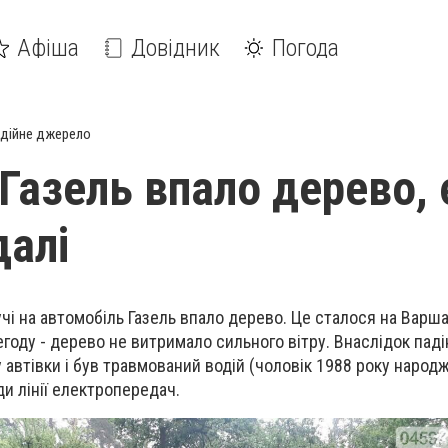
Афіша
Довідник
Погода
дійне джерело
 Газель впало дерево, 
алі
чі на автомобіль Газель впало дерево. Це сталося на Варша
егоду - дерево не витримало сильного вітру. Внаслідок пад
 автівки і був травмований водій (чоловік 1988 року народ
и лінії електропередач.