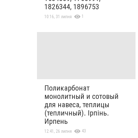
1826344, 1896753
1
10:16, 31 липня
Поликарбонат
монолитный и сотовый
для навеса, теплицы
(тепличный). Ірпінь.
Ирпень
43
12:41, 26 липня