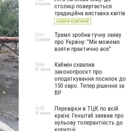
5 серпня
столиці повертається
традиційна виставка квітів
НОВИНИ КОМПАНІЙ
Трамп зробив гучну заяву
17:17
2 серпня
про Україну: "Ми можемо
взяти практично все"
Кабмін схвалив
18:56
31 липня
законопроєкт про
оподаткування посилок до
150 євро. Тепер рішення за
ВР
Перевірки в ТЦК по всій
16:23
31 липня
країні: Генштаб заявив про
нульову толерантність до
корупції