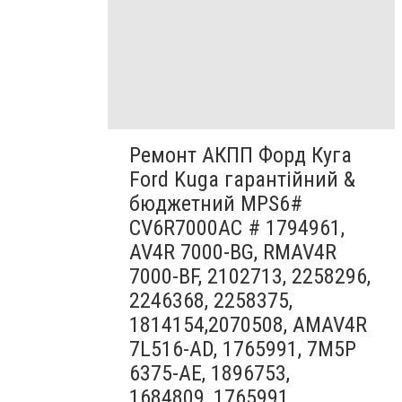
Ремонт АКПП Форд Куга
Ford Kuga гарантійний &
бюджетний MPS6#
CV6R7000AC # 1794961,
AV4R 7000-BG, RMAV4R
7000-BF, 2102713, 2258296,
2246368, 2258375,
1814154,2070508, AMAV4R
7L516-AD, 1765991, 7M5P
6375-AE, 1896753,
1684809, 1765991,