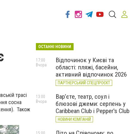
ОСТАННІ НОВИНИ
є
Відпочинок у Києві та
17:00
Вчора
області: пляжі, басейни,
активний відпочинок 2026
ПАРТНЕРСЬКИЙ СПЕЦПРОЄКТ
вській трасі
Вар’єте, театр, соул і
13:00
іння сосна
Вчора
блюзові джеми: серпень у
ження). Також
Caribbean Club і Pepper's Club
НОВИНИ КОМПАНІЙ
Літо на Співочому: до
15:00