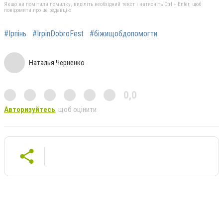
Якщо ви помітили помилку, виділіть необхідний текст і натисніть Ctrl + Enter, щоб
повідомити про це редакцію
#Ірпінь
#IrpinDobroFest
#біжищобдопомогти
Наталья Черненко
0,0
Авторизуйтесь
, щоб оцінити