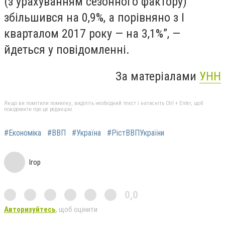
(з урахуванням сезонного фактору)
збільшився на 0,9%, а порівняно з I
кварталом 2017 року — на 3,1%”, —
йдеться у повідомленні.
За матеріалами
УНН
Якщо ви помітили помилку, виділіть необхідний текст і натисніть Ctrl + Enter, щоб
повідомити про це редакцію
#Економіка
#ВВП
#Україна
#РістВВПУкраїни
Ігор
0,0
Авторизуйтесь
, щоб оцінити