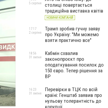
5 серпня
столиці повертається
традиційна виставка квітів
НОВИНИ КОМПАНІЙ
Трамп зробив гучну заяву
17:17
2 серпня
про Україну: "Ми можемо
взяти практично все"
Кабмін схвалив
18:56
31 липня
законопроєкт про
оподаткування посилок до
150 євро. Тепер рішення за
ВР
Перевірки в ТЦК по всій
16:23
31 липня
країні: Генштаб заявив про
нульову толерантність до
корупції