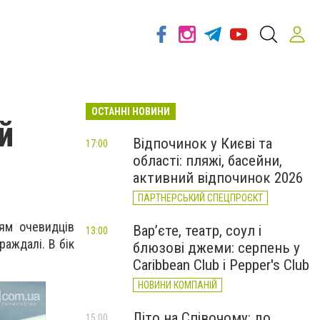
ОСТАННІ НОВИНИ
й
Відпочинок у Києві та
17:00
області: пляжі, басейни,
активний відпочинок 2026
ПАРТНЕРСЬКИЙ СПЕЦПРОЄКТ
ям очевидців
Вар’єте, театр, соул і
13:00
раждалі. В бік
блюзові джеми: серпень у
Caribbean Club і Pepper's Club
НОВИНИ КОМПАНІЙ
Літо на Співочому: до
15:00