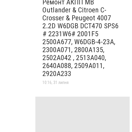
Ремонт АКПП MB
Outlander & Citroen C-
Crosser & Peugeot 4007
2.2D W6DGB DCT470 SPS6
# 2231W6# 2001F5
2500A677, W6DGB-4-23A,
2300A071, 2800A135,
2502A042 , 2513A040,
2640A088, 2509A011,
2920A233
10:16, 31 липня