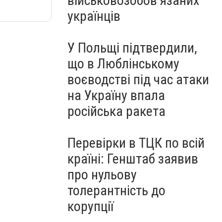
військовозобов’язаних
українців
У Польщі підтвердили,
що в Люблінському
воєводстві під час атаки
на Україну впала
російська ракета
Перевірки в ТЦК по всій
країні: Генштаб заявив
про нульову
толерантність до
корупції