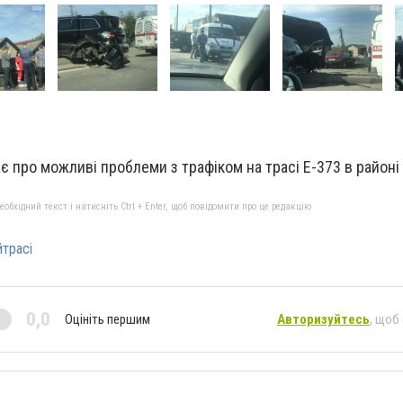
 про можливі проблеми з трафіком на трасі Е-373 в районі
бхідний текст і натисніть Ctrl + Enter, щоб повідомити про це редакцію
трасі
0,0
Оцініть першим
Авторизуйтесь
, щоб