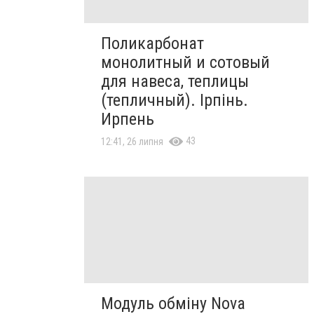
Поликарбонат
монолитный и сотовый
для навеса, теплицы
(тепличный). Ірпінь.
Ирпень
43
12:41, 26 липня
Модуль обміну Nova