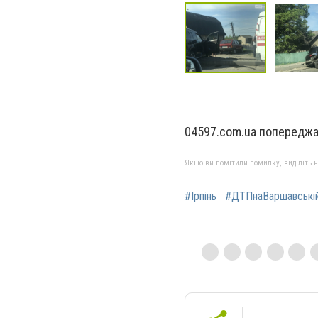
04597.com.ua попереджає
Якщо ви помітили помилку, виділіть нео
#Ірпінь
#ДТПнаВаршавській