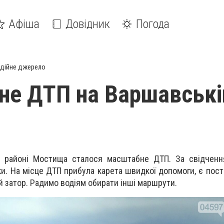
Афіша
Довідник
Погода
дійне джерело
е ДТП на Варшавські
в районі Мостища сталося масштабне ДТП. За свідченн
ки. На місце ДТП прибула карета швидкої допомоги, є пост
 затор. Радимо водіям обирати інші маршрути.