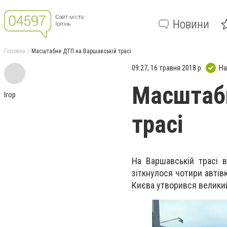
Новини
Головна
Масштабне ДТП на Варшавській трасі
09:27, 16 травня 2018 р.
На
Масштабн
Ігор
трасі
На Варшавській трасі 
зіткнулося чотири автів
Києва утворився великий