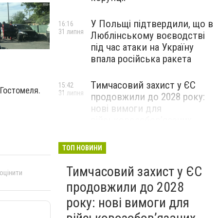
У Польщі підтвердили, що в
16:16
31 липня
Люблінському воєводстві
під час атаки на Україну
впала російська ракета
Тимчасовий захист у ЄС
15:42
 Гостомеля.
31 липня
продовжили до 2028 року:
нові вимоги для
військовозобов’язаних
українців
ТОП НОВИНИ
Тимчасовий захист у ЄС
 оцінити
продовжили до 2028
року: нові вимоги для