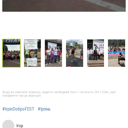
Якщо ви помітили помилку, виділіть необхідний текст і натисніть Ctrl + Enter, щоб
повідомити про це редакцію
#IrpinDoброFEST
#Ірпінь
Ігор