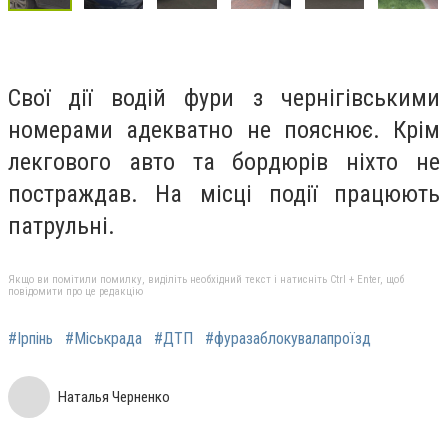
Свої дії водій фури з чернігівськими
номерами адекватно не пояснює. Крім
лекгового авто та бордюрів ніхто не
постраждав. На місці події працюють
патрульні.
Якщо ви помітили помилку, виділіть необхідний текст і натисніть Ctrl + Enter, щоб
повідомити про це редакцію
#Ірпінь
#Міськрада
#ДТП
#фуразаблокувалапроїзд
Наталья Черненко