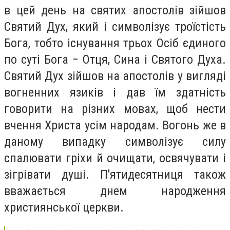
в цей день на святих апостолів зійшов
Святий Дух, який і символізує троїстість
Бога, тобто існування трьох Осіб єдиного
по суті Бога − Отця, Сина і Святого Духа.
Святий Дух зійшов на апостолів у вигляді
вогненних язиків і дав їм здатність
говорити на різних мовах, щоб нести
вчення Христа усім народам. Вогонь же в
даному випадку символізує силу
спалювати гріхи й очищати, освячувати і
зігрівати душі. П'ятидесятниця також
вважається днем народження
християнської церкви.