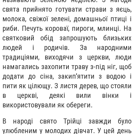
свята прийнято готувати страви з яєць,
молока, свіжої зелені, домашньої птиці і
риби. Печуть короваї, пироги, млинці. На
святковий обід запрошують близьких
людей і родичів. За народними
традиціями, виходячи з церкви, люди
намагались захопити траву з-під ніг, щоб
додати до сіна, закип'ятити з водою і
пити як цілющу. З листя дерев, що стояли
в церкві, деякі вили вінки і
використовували як обереги.
В народі свято Трійці завжди було
улюбленим у молодих дівчат. У цей день