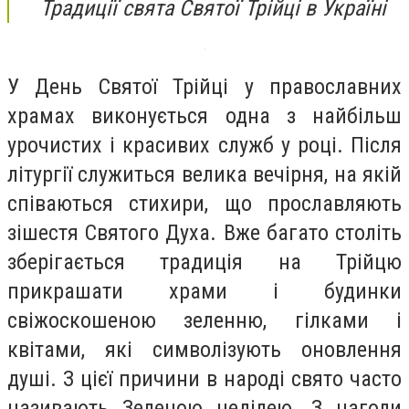
Традиції свята Святої Трійці в Україні
У День Святої Трійці у православних
храмах виконується одна з найбільш
урочистих і красивих служб у році. Після
літургії служиться велика вечірня, на якій
співаються стихири, що прославляють
зішестя Святого Духа. Вже багато століть
зберігається традиція на Трійцю
прикрашати храми і будинки
свіжоскошеною зеленню, гілками і
квітами, які символізують оновлення
душі. З цієї причини в народі свято часто
називають Зеленою неділею. З нагоди