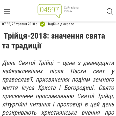
07:55, 25 травня 2018 р.
Надійне джерело
Трійця-2018: значення свята
та традиції
День Святої Трійці − одне з дванадцяти
найважливіших після Пасхи свят у
православ'ї, присвячених подіям земного
життя Ісуса Христа і Богородиці. Свято
присвячене прославлянню Святої Трійці,
літургійні читання і проповіді в цей день
розкривають християнське вчення про