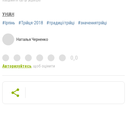
повідомити про це редакцію
УНІАН
#Ірпінь
#Трійця-2018
#традиціїтрійці
#значеннятрійці
Наталья Черненко
0,0
Авторизуйтесь
, щоб оцінити