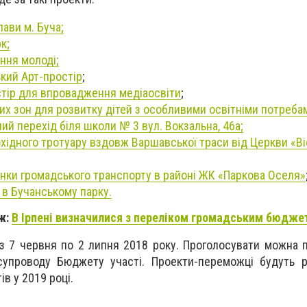
ави м. Буча;
к;
ння молоді;
кий Арт-простір
;
стір для впровадження медіаосвіти
;
х зон для розвитку дітей з особливими освітніми потреба
ий перехід біля школи № 3 вул. Вокзальна, 46а;
ідного тротуару вздовж Варшавської траси від Церкви «Ві
нки громадського транспорту в районі ЖК «Паркова Оселя»
в Бучанському парку.
ж:
В Ірпені визначилися з переліком громадським бюдже
з 7 червня по 2 липня 2018 року. Проголосувати можна 
супроводу Бюджету участі. Проекти-переможці будуть р
ів у 2019 році.