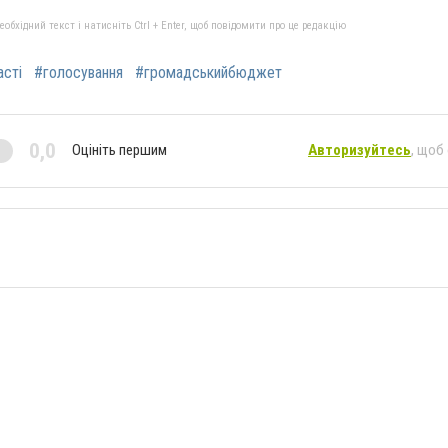
бхідний текст і натисніть Ctrl + Enter, щоб повідомити про це редакцію
сті
#голосування
#громадськийбюджет
0,0
Оцініть першим
Авторизуйтесь
, щоб