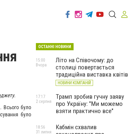
ОСТАННІ НОВИНИ
ння
Літо на Співочому: до
15:00
Вчора
столиці повертається
традиційна виставка квітів
НОВИНИ КОМПАНІЙ
юджету.
Трамп зробив гучну заяву
17:17
2 серпня
про Україну: "Ми можемо
. Всього було
взяти практично все"
осування було
Кабмін схвалив
18:56
31 липня