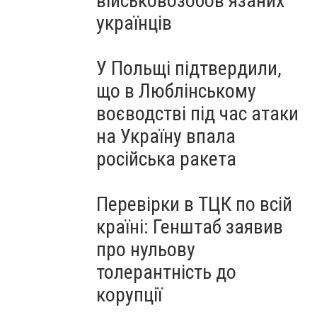
військовозобов’язаних
українців
У Польщі підтвердили,
що в Люблінському
воєводстві під час атаки
на Україну впала
російська ракета
Перевірки в ТЦК по всій
країні: Генштаб заявив
про нульову
толерантність до
корупції