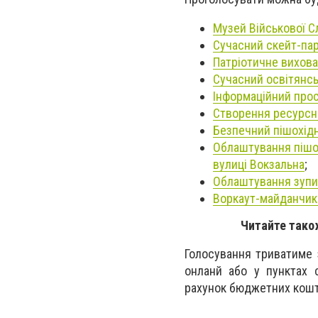
Музей Військової Сл
Сучасний скейт-пар
Патріотичне вихова
Сучасний освітянсь
Інформаційний про
Cтворення ресурсни
Безпечний пішохідн
Облаштування пішох
вулиці Вокзальна
;
Облаштування зупи
Воркаут-майданчик 
Читайте тако
Голосування триватиме 
онланй або у пунктах 
рахунок бюджетних кошт