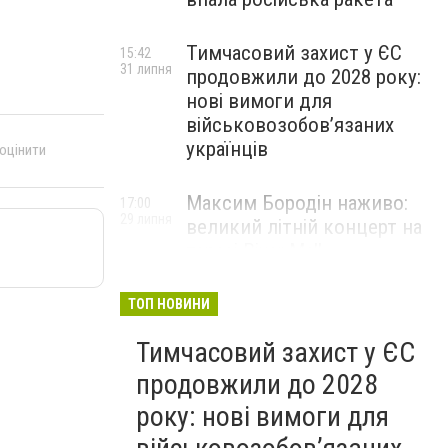
Тимчасовий захист у ЄС
15:42
31 липня
продовжили до 2028 року:
нові вимоги для
військовозобов’язаних
українців
 оцінити
Максим Бородін наживо:
17:00
29 липня
великий літній концерт на
терасі River Mall
НОВИНИ КОМПАНІЙ
ТОП НОВИНИ
Тимчасовий захист у ЄС
продовжили до 2028
року: нові вимоги для