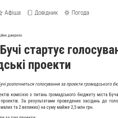
Афіша
Довідник
Погода
ійне джерело
 Бучі стартує голосува
дські проекти
 Бучі розпочнеться голосування за проекти громадського б
ктів комісією з питань громадського бюджету міста Буча
проектів. За результатами проведених засідань до гол
малих та 2 великих) на суму майже 2,5 млн грн.
е за такі проекти: