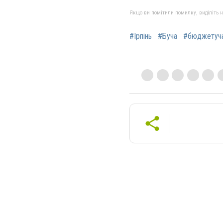
Якщо ви помітили помилку, виділіть нео
#Ірпінь
#Буча
#бюджетуча