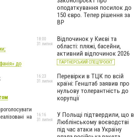
законопроєкт про
оподаткування посилок до
150 євро. Тепер рішення за
ВР
Відпочинок у Києві та
18:00
31 липня
області: пляжі, басейни,
ми;
активний відпочинок 2026
ПАРТНЕРСЬКИЙ СПЕЦПРОЄКТ
фанія» до
Перевірки в ТЦК по всій
16:23
;
31 липня
країні: Генштаб заявив про
нульову толерантність до
том
корупції
проголосувати
У Польщі підтвердили, що в
16:16
еалізовані на
31 липня
Люблінському воєводстві
під час атаки на Україну
впала російська ракета