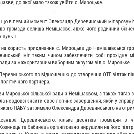
шаєве, до якої мало також увійти с. Мироцьке.
 що в певний момент Олександр Деревинський міг зрозуміт
до громади селища Немішаєве, адже його родинний бізне
 пункті.
на користь приєднання с. Мироцьке до Немішаївської гр
винський міг таким чином забезпечити собі прохідне м
ради за мажоритарним виборчим округом від с. Мироцьке.
еревинського по відношенню до створення ОТГ відтак пішо
політичного партнера.
ови Мироцької сільської ради з Немішаєвом, а також тягар 
гла невдовзі знайти своє логічне завершення, якби у справ
 якого НАБУ затримало Олександра Деревинського на отрим
сандра Деревинського, кілька десятків громадян з ч
Козинець та Бабинець організовано вирушили на його підтр