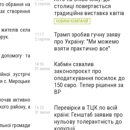
го обрання на
5 серпня
столиці повертається
ках створення
традиційна виставка квітів
НОВИНИ КОМПАНІЙ
в жителів села
Трамп зробив гучну заяву
17:17
рук.
2 серпня
про Україну: "Ми можемо
взяти практично все"
 допомогу та
Кабмін схвалив
18:56
31 липня
законопроєкт про
йної зустрічі
оподаткування посилок до
ня с. Мироцьке
150 євро. Тепер рішення за
ВР
почав активно
ого району, а
Перевірки в ТЦК по всій
16:23
31 липня
країні: Генштаб заявив про
нульову толерантність до
льної громади
корупції