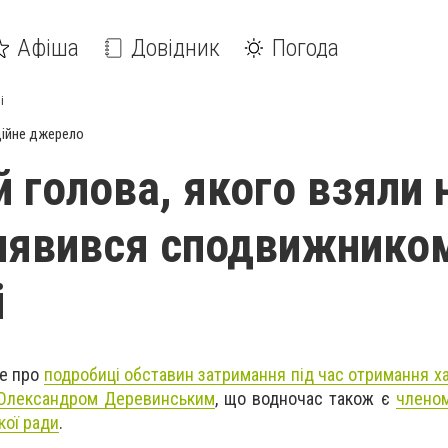
Афіша
Довідник
Погода
і
ійне джерело
 голова, якого взяли 
виявився сподвижнико
і
ше про
подробиці обставин затримання під час отримання х
и Олександром Деревинським
, що водночас також є
членом
кої ради
.