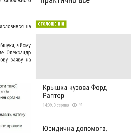
практично все"
я запобіжного
ОГОЛОШЕННЯ
висловився на
обшуки, а йому
аме Олександр
ову заяву на
Крышка кузова Форд
Раптор
91
14:39, 3 серпня
Юридична допомога,