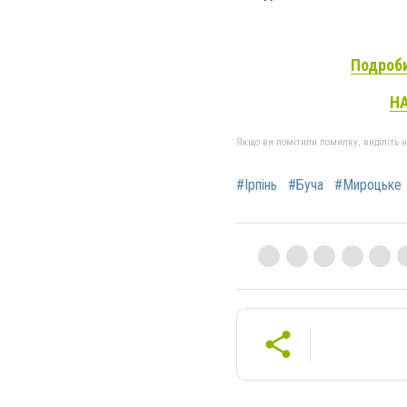
Подроби
НА
Якщо ви помітили помилку, виділіть нео
#Ірпінь
#Буча
#Мироцьке