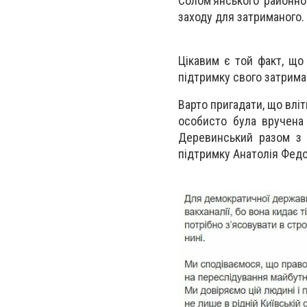
Солом’янського районно
заходу для затриманого.
Цікавим є той факт, що
підтримку свого затрима
Варто пригадати, що вліт
особисто була вручена
Деревинський разом з 
підтримку Анатолія Федо