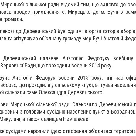
 Мироцької сільської ради відомий тим, що задовго до сво
іював процес приєднання с. Мироцьке до м. Буча в рам
ї громади.
у Олександр Деревинський
був
одним із організаторів зборі
ав та агітував за об’єднану громаду мер Бучі Анатолій Федо
р Деревинський надавав Анатолію Федоруку всебічну
 Верховної Ради, що проходили восени 2014 року.
уча Анатолій Федорук восени 2015 року, під час офіці
иборах, що проходила у сільському клубі, агітував населен
ої сільради саме Олександра Деревинського.
лови Мироцької сільської ради, Олександр Деревинський 
носини з головами сусідніх населених пунктів Бородянськ
 Микуличі, а також селищем Немішаєве.
іж сусідами народили ідею створення об’єднаної територіа