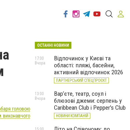
ОСТАННІ НОВИНИ
на
Відпочинок у Києві та
17:00
Вчора
області: пляжі, басейни,
м
активний відпочинок 2026
ПАРТНЕРСЬКИЙ СПЕЦПРОЄКТ
Вар’єте, театр, соул і
13:00
Вчора
блюзові джеми: серпень у
Caribbean Club і Pepper's Club
абаря головою
 виконавчого
НОВИНИ КОМПАНІЙ
Літо на Співочому: до
15:00