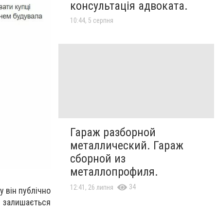
консультація адвоката.
10:44, 5 серпня
Гараж разборной
металлический. Гараж
сборной из
металлопрофиля.
34
12:41, 26 липня
у він публічно
 залишається