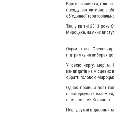
Варто зазначити, голова
посаду він активно лоб
об'єднаної територіально
Так, у квітні 2013 рок
Мироцьке, на яких виступ
Окрім того, Олександ
підтримку на виборах до
У свою чергу, мер м. Б
кандидатів на місцевих в
обрати головою Мироцьк
Однак, посівши пост го
налагоджувати взаємовід
саме: селами Козинці та
Нові дружні відносини м