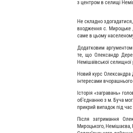
з центром в селищі Немі
Не складно здогадатися,
входження с. Мироцьке 
саме в цьому населеному
Додатковим аргументом 
те, що Олександр Дере
Немішаївської селищної 
Новий курс Олександра Д
інтересами вчорашнього 
Історія «загравань» гол
об’єднанню з м. Буча мо
прикрий випадок під час
Після затримання Олек
Мироцького, Немішаєва, 