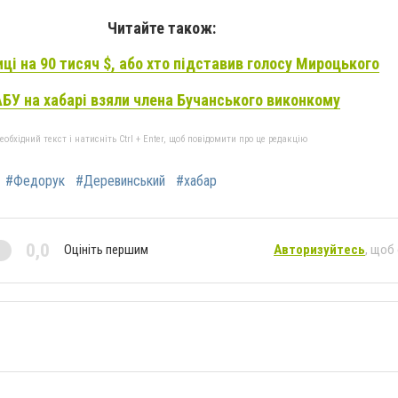
Читайте також:
ці на 90 тисяч
$, або хто підставив голосу Мироцького
БУ на хабарі взяли члена Бучанського виконкому
бхідний текст і натисніть Ctrl + Enter, щоб повідомити про це редакцію
#Федорук
#Деревинський
#хабар
0,0
Оцініть першим
Авторизуйтесь
, щоб