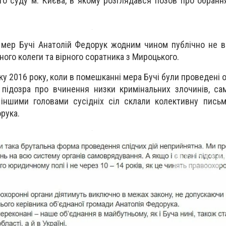
го суду м. Києва, в якому розглядався позов про обранн
 мер Бучі Анатолій Федорук жодним чином публічно не 
ного колеги та вірного соратника з Мироцького.
ку 2016 року, коли в помешканні мера Бучі були проведені 
 підозра про вчинення низки кримінальних злочинів, с
іншими головами сусідніх сіл склали колективну письм
рука.