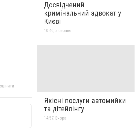
Досвідчений
кримінальний адвокат у
Києві
10:40, 5 серпня
 оцінити
Якісні послуги автомийки
та дітейлінгу
14:57, Вчора