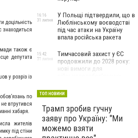
У Польщі підтвердили, що в
16:16
31 липня
Люблінському воєводстві
и доцільність
під час атаки на Україну
с знаходиться
впала російська ракета
омади також є
Тимчасовий захист у ЄС
15:42
ісце депутата
31 липня
продовжили до 2028 року:
нові вимоги для
військовозобов’язаних
в у розріз із
українців
ТОП НОВИНИ
зобов’язань по
у не втрутився
Трамп зробив гучну
анні хабаря.
заяву про Україну: "Ми
исла жителів
можемо взяти
имку під стіни