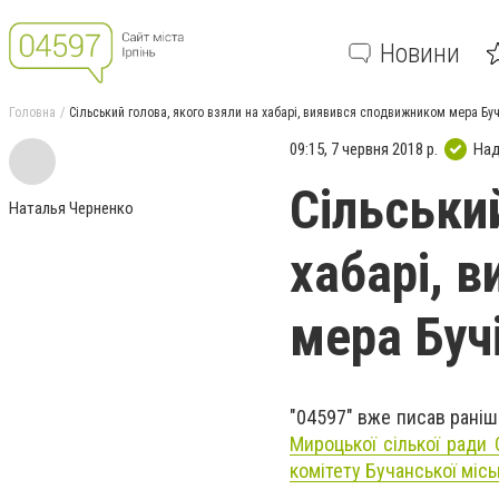
Новини
Головна
Сільський голова, якого взяли на хабарі, виявився сподвижником мера Буч
09:15, 7 червня 2018 р.
Над
Сільський
Наталья Черненко
хабарі, 
мера Буч
"04597" вже писав рані
Мироцької сілької рад
комітету Бучанської місь