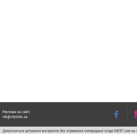
Реклама на сайті:
rek@citysites.ua
Допускається цитування матеріалів без отримання попередньої згоди 04597.com.ua за
пошукових систем гіперпосилання на цитовані статті не нижче другого абзацу в тек