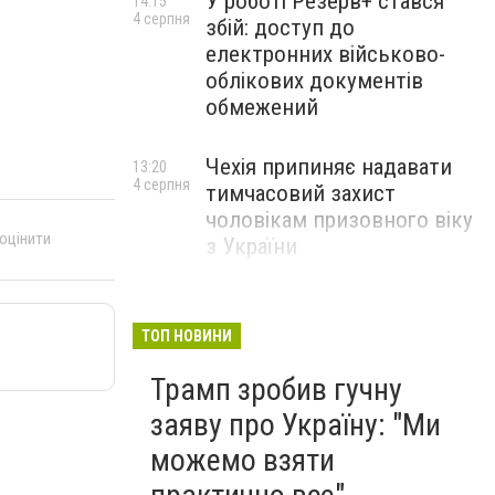
У роботі Резерв+ стався
14:15
4 серпня
збій: доступ до
електронних військово-
облікових документів
обмежений
Чехія припиняє надавати
13:20
4 серпня
тимчасовий захист
чоловікам призовного віку
 оцінити
з України
ТОП НОВИНИ
Трамп зробив гучну
заяву про Україну: "Ми
можемо взяти