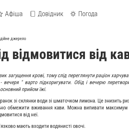
Афіша
Довідник
Погода
дійне джерело
ід відмовитися від ка
зик загущення крові, тому слід переглянути раціон харчув
 - вечеря " варто підкоригувати. Обід і вечерю перетвор
 основний прийом їжі.
ранок зі склянки води зі шматочком лимона. Це знизить ри
льно обмежити вживання кави. Можна випивати максимум
дмовитися від неї.
'язково мають входити водянисті овочі.