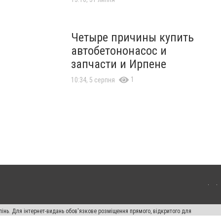
Четыре причины купить
автобетононасос и
запчасти и Ирпене
1
10:34, 5 серпня
пінь. Для інтернет-видань обов'язкове розміщення прямого, відкритого для