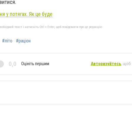
овитися.
я у потягах. Як це буде
бхідний текст і натисніть Ctrl + Enter, щоб повідомити про це редакцію
#літо
#раціон
0,0
Оцініть першим
Авторизуйтесь
, щоб