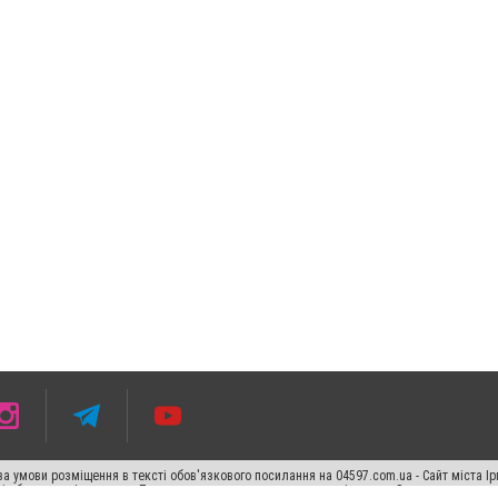
 умови розміщення в тексті обов'язкового посилання на 04597.com.ua - Сайт міста Ір
сті або в якості джерела. Порушення виняткових прав переслідується Законом.