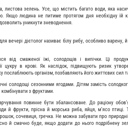
та, листова зелень. Усе, що містить багато води, яка наси
ю. Якщо людина не питиме протягом дня необхідну їй кі
 дозволить уникнути зневод­нення.
ля вечері дієтолог називає білу рибу, особливо варену, й
ися від смаженої їжі, солодощів і випічки. Ці проду
ї цукру в крові. Як наслідок, підвищують ризик утвор
ку послаблюють організм, позбавляють його життєвих сил та
ичні солодощі сезонними ягодами. Дітям замість солодког
а комбінувати з фруктами.
арчування повинне бути збалансоване. До раціону обов
оди й фрукти, прісна й морська риба, яйця, м'ясо птиці. 
горошок, сочевиця, гречка. Не можна забувати про природні
сно й смачно буде, якщо додати до нього подрібнену зел