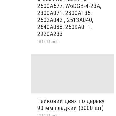
2500A677, W6DGB-4-23A,
2300A071, 2800A135,
2502A042 , 2513A040,
2640A088, 2509A011,
2920A233
10:16, 31 липня
Рейковий цвях по дереву
90 мм гладкий (3000 шт)
13:10, 31 липня