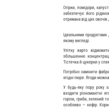
Огірки, помідори, капус
забезпечує його рідино
отримана від цих овочів
Ідеальними продуктами д
якому вигляді.
Улітку варто відмовит
збільшенню концентраці
Тістечка й цукерки у спе
Потрібно замінити фабр
ягідні пюре. Ягоди можн
У будь-яку пору року х
входити різноманітні яг
горіхи, гриби, зелений 
особливо — кефір. Кори