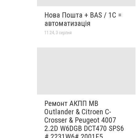
Нова Пошта + BAS / 1C =
автоматизація
11:24, 3 серпня
Ремонт АКПП MB
Outlander & Citroen C-
Crosser & Peugeot 4007
2.2D W6DGB DCT470 SPS6
# 2231W6# 2001F5