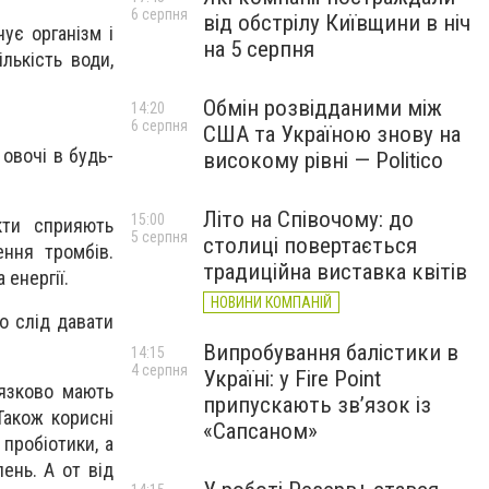
6 серпня
від обстрілу Київщини в ніч
чує організм і
на 5 серпня
лькість води,
Обмін розвідданими між
14:20
6 серпня
США та Україною знову на
 овочі в будь-
високому рівні — Politico
Літо на Співочому: до
15:00
кти сприяють
5 серпня
столиці повертається
ення тромбів.
традиційна виставка квітів
 енергії.
НОВИНИ КОМПАНІЙ
о слід давати
Випробування балістики в
14:15
4 серпня
Україні: у Fire Point
'язково мають
припускають зв’язок із
Також корисні
«Сапсаном»
 пробіотики, а
ень. А от від