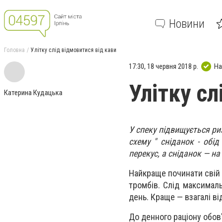
Новини
Головна
Улітку слід відмовитися від кави
17:30, 18 червня 2018 р.
На
Улітку сл
Катерина Кудацька
У спеку підвищується ри
схему " сніданок - обід
перекус, а сніданок — на
Найкраще починати свій 
тромбів. Слід максима
день. Краще — взагалі ві
До денного раціону обов