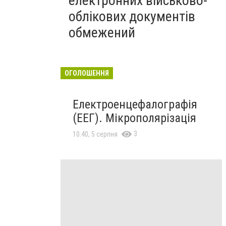
електронних військово-
облікових документів
обмежений
ОГОЛОШЕННЯ
Електроенцефалографія
(ЕЕГ). Мікрополярізація
3
10:40, 5 серпня