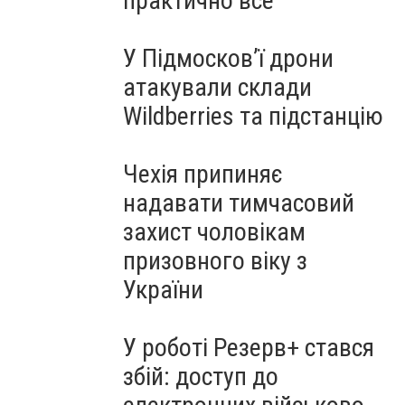
практично все"
У Підмосков’ї дрони
атакували склади
Wildberries та підстанцію
Чехія припиняє
надавати тимчасовий
захист чоловікам
призовного віку з
України
У роботі Резерв+ стався
збій: доступ до