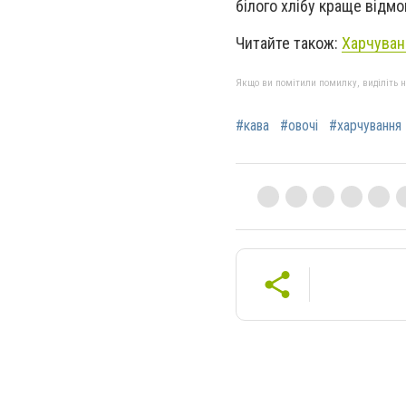
білого хлібу краще відм
Читайте також:
Харчуванн
Якщо ви помітили помилку, виділіть нео
#кава
#овочі
#харчування