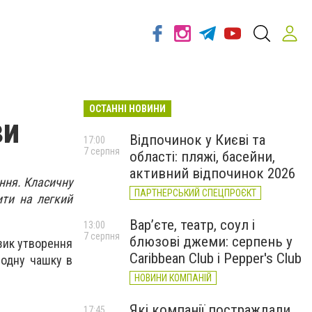
ОСТАННІ НОВИНИ
ви
Відпочинок у Києві та
17:00
7 серпня
області: пляжі, басейни,
активний відпочинок 2026
ання. Класичну
ПАРТНЕРСЬКИЙ СПЕЦПРОЄКТ
ити на легкий
Вар’єте, театр, соул і
13:00
7 серпня
блюзові джеми: серпень у
зик утворення
Caribbean Club і Pepper's Club
 одну чашку в
НОВИНИ КОМПАНІЙ
Які компанії постраждали
17:45