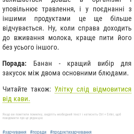
уповільнює травлення, і у поєднанні з
іншими продуктами це ще більше
відчувається. Ну, коли справа доходить
до вживання молока, краще пити його
без усього іншого.
Порада:
Банан - кращий вибір для
закусок між двома основними блюдами.
Читайте також:
Улітку слід відмовитися
від кави.
Якщо ви помітили помилку, виділіть необхідний текст і натисніть Ctrl + Enter, щоб
повідомити про це редакцію
#харчування
#поради
#продуктихарчування