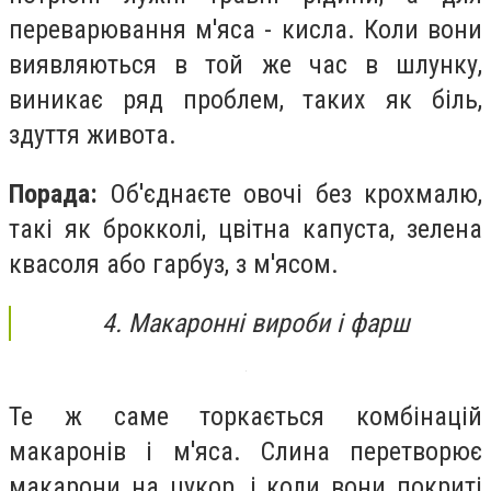
переварювання м'яса - кисла. Коли вони
виявляються в той же час в шлунку,
виникає ряд проблем, таких як біль,
здуття живота.
Порада:
Об'єднаєте овочі без крохмалю,
такі як брокколі, цвітна капуста, зелена
квасоля або гарбуз, з м'ясом.
4. Макаронні вироби і фарш
Те ж саме торкається комбінацій
макаронів і м'яса. Слина перетворює
макарони на цукор, і коли вони покриті