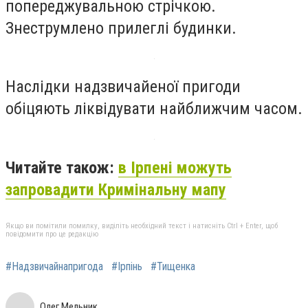
попереджувальною стрічкою.
Знеструмлено прилеглі будинки.
Наслідки надзвичайеної пригоди
обіцяють ліквідувати найближчим часом.
Читайте також:
в Ірпені можуть
запровадити Кримінальну мапу
Якщо ви помітили помилку, виділіть необхідний текст і натисніть Ctrl + Enter, щоб
повідомити про це редакцію
#Надзвичайнапригода
#Ірпінь
#Тищенка
Олег Мельник