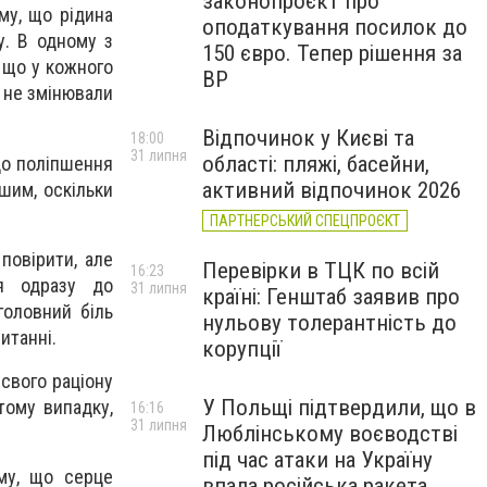
законопроєкт про
му, що рідина
оподаткування посилок до
у. В одному з
150 євро. Тепер рішення за
 що у кожного
ВР
і не змінювали
Відпочинок у Києві та
18:00
31 липня
області: пляжі, басейни,
до поліпшення
активний відпочинок 2026
шим, оскільки
ПАРТНЕРСЬКИЙ СПЕЦПРОЄКТ
повірити, але
Перевірки в ТЦК по всій
16:23
ся одразу до
31 липня
країні: Генштаб заявив про
головний біль
нульову толерантність до
итанні.
корупції
свого раціону
У Польщі підтвердили, що в
тому випадку,
16:16
31 липня
Люблінському воєводстві
під час атаки на Україну
му, що серце
впала російська ракета