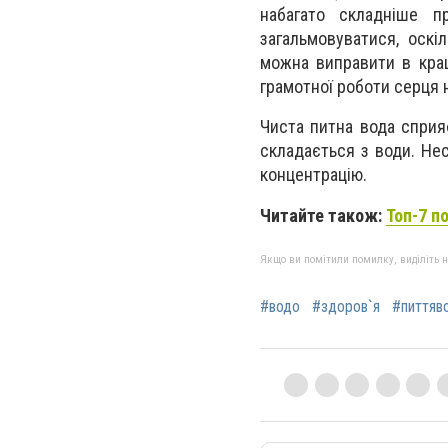
набагато складніше п
загальмовуватися, оскі
можна виправити в кра
грамотної роботи серця 
Чиста питна вода сприя
складається з води. Нес
концентрацію.
Читайте також:
Топ-7 п
Якщо ви помітили помилку, виділіть нео
#водо
#здоров`я
#питтяв