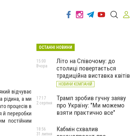
ОСТАННІ НОВИНИ
Літо на Співочому: до
15:00
Вчора
столиці повертається
традиційна виставка квітів
НОВИНИ КОМПАНІЙ
який відчуває
Трамп зробив гучну заяву
17:17
а рідина, а ми
2 серпня
про Україну: "Ми можемо
ато процесів в
взяти практично все"
я й переробки
им постійним
Кабмін схвалив
18:56
31 липня