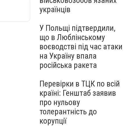
військовозобов’язаних
українців
У Польщі підтвердили,
що в Люблінському
воєводстві під час атаки
на Україну впала
російська ракета
Перевірки в ТЦК по всій
країні: Генштаб заявив
про нульову
толерантність до
корупції