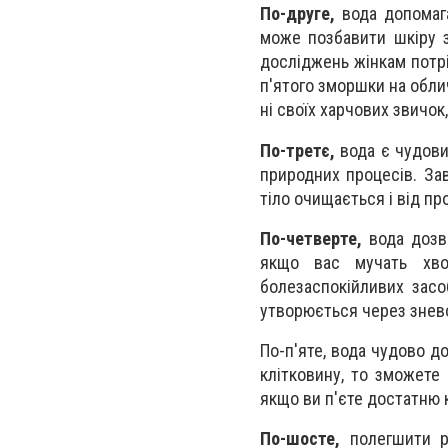
По-друге,
вода допомага
може позбавити шкіру з
досліджень жінкам потр
п'ятого зморшки на обли
ні своїх харчових звичок
По-третє,
вода є чудови
природних процесів. За
тіло очищається і від про
По-четверте,
вода дозво
якщо вас мучать хвор
болезаспокійливих засо
утворюється через знево
По-п'яте, вода чудово д
клітковину, то зможете
якщо ви п'єте достатню к
По-шосте,
полегшити р