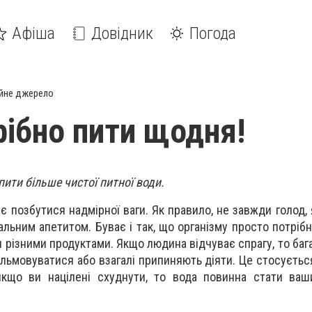
Афіша
Довідник
Погода
йне джерело
рібно пити щодня!
пити більше чистої питної води.
 позбутися надмірної ваги. Як правило, не завжди голод, 
альним апетитом. Буває і так, що організму просто потрібн
 різними продуктами. Якщо людина відчуває спрагу, то баг
альмовуватися або взагалі припиняють діяти. Це стосуєтьс
якщо ви націлені схуднути, то вода повинна стати ваш