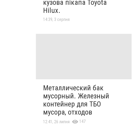
кузова пікапа Toyota
Hilux.
14:39, 3 серпня
Металлический бак
мусорный. Железный
контейнер для ТБО
мусора, отходов
147
12:41, 26 липня