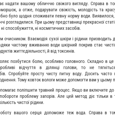
є надати вашому обличчю свіжого вигляду. Справа в то
моршок, а отже, подарувати свіжість, молодість та крас
ібно було щодня споживати певну норму води. Виявилося,
ччі розгладилися. При цьому представниці прекрасної стат
, ні способужиття, ні косметичних засобів.
м очисником. Взаємодія сухої шкіри і рідини призводить 
вдяки частому вживанню води шкірний покрив стає чисті
дуктів життєдіяльності, й від токсинів.
ляє позбутися болю, особливо головного. Складно в це 
обливі відчуття в ділянці голови, то не тягніть
бів. Спробуйте просту чисту питну воду. Досить часто 
днення. Тому ковток вологи може допомогти вам у цьому п
опомагає поліпшити травний процес. Якщо ви включите до 
 побороти проблему запорів. Але цей метод діє тільки в 
ількість чистої рідини.
оботу вашого серця допоможе теж вода. Справа в то