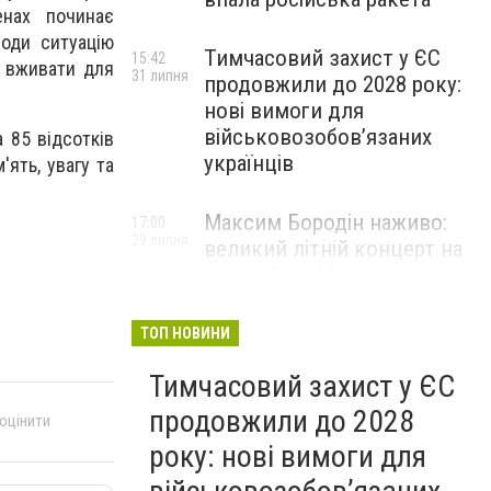
енах починає
води ситуацію
Тимчасовий захист у ЄС
15:42
 вживати для
31 липня
продовжили до 2028 року:
нові вимоги для
військовозобов’язаних
 85 відсотків
українців
ять, увагу та
Максим Бородін наживо:
17:00
29 липня
великий літній концерт на
терасі River Mall
НОВИНИ КОМПАНІЙ
ТОП НОВИНИ
Тимчасовий захист у ЄС
продовжили до 2028
 оцінити
року: нові вимоги для