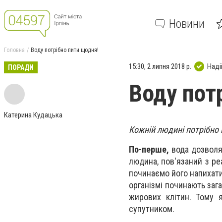
Новини
Головна
Воду потрібно пити щодня!
15:30, 2 липня 2018 р.
Наді
ПОРАДИ
Воду пот
Катерина Кудацька
Кожній людині потрібно 
По-перше,
вода дозволяє
людина, пов'язаний з ре
починаємо його напихати
організмі починають заг
жирових клітин. Тому 
супутником.