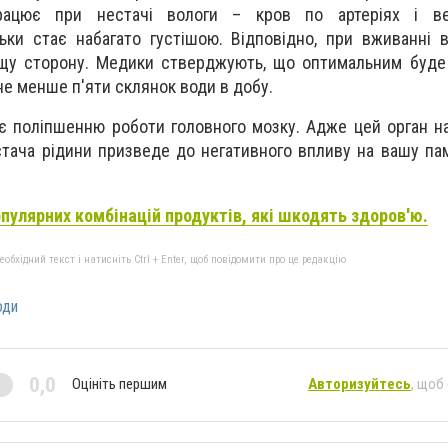
рацює при нестачі вологи – кров по артеріях і в
льки стає набагато густішою. Відповідно, при вживанні 
щу сторону. Медики стверджують, що оптимальним буде
не менше п'яти склянок води в добу.
є поліпшенню роботи головного мозку. Адже цей орган на
тача рідини призведе до негативного впливу на вашу пам'
опулярних комбінацій продуктів, які шкодять здоров'ю.
бхідний текст і натисніть Ctrl + Enter, щоб повідомити про це редакцію
оди
0,0
Оцініть першим
Авторизуйтесь
, щоб