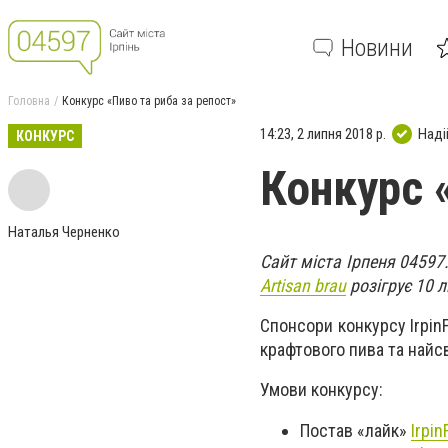
Новини
Головна
Конкурс «Пиво та риба за репост»
14:23, 2 липня 2018 р.
Наді
КОНКУРС
Конкурс 
Наталья Черненко
Сайт міста Ірпеня 0459
Artisan brau
розігрує 10 л
Спонсори конкурсу Irpin
крафтового пива та найсв
Умови конкурсу:
Постав «лайк»
Irpin