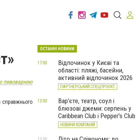
ОСТАННІ НОВИНИ
ст»
Відпочинок у Києві та
17:00
області: пляжі, басейни,
активний відпочинок 2026
ю пивоварнею
ПАРТНЕРСЬКИЙ СПЕЦПРОЄКТ
Вар’єте, театр, соул і
13:00
ня справжнього
блюзові джеми: серпень у
Caribbean Club і Pepper's Club
НОВИНИ КОМПАНІЙ
Літо на Співочому: до
15:00