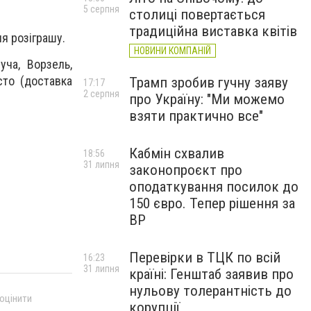
5 серпня
столиці повертається
традиційна виставка квітів
я розіграшу.
НОВИНИ КОМПАНІЙ
уча, Ворзель,
сто (доставка
Трамп зробив гучну заяву
17:17
2 серпня
про Україну: "Ми можемо
взяти практично все"
Кабмін схвалив
18:56
31 липня
законопроєкт про
оподаткування посилок до
150 євро. Тепер рішення за
ВР
Перевірки в ТЦК по всій
16:23
31 липня
країні: Генштаб заявив про
нульову толерантність до
 оцінити
корупції