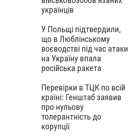
військовозобов’язаних
українців
У Польщі підтвердили,
що в Люблінському
воєводстві під час атаки
на Україну впала
російська ракета
Перевірки в ТЦК по всій
країні: Генштаб заявив
про нульову
толерантність до
корупції