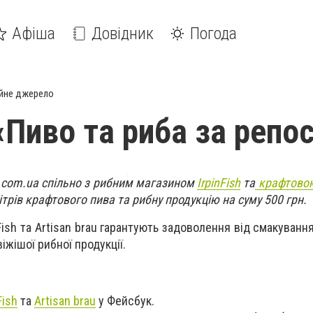
Афіша
Довідник
Погода
йне джерело
«Пиво та риба за репо
7.com.ua спільно з рибним магазином
IrpinFish
та
крафтово
ітрів крафтового пива та рибну продукцію на суму 500 грн.
Fish та Artisan brau гарантують задоволення від смакуван
іжішої рибної продукції.
Fish
та
Artisan brau
у Фейсбук.