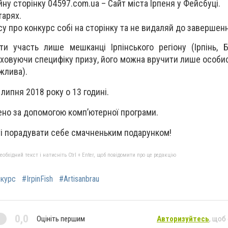
ну сторiнку 04597.com.ua – Сайт міста Ірпеня у Фейсбуці.
тарях.
у про конкурс собі на сторінку та не видаляй до завершенн
и участь лише мешканці Ірпінського регіону (Ірпінь, Б
раховуючи специфіку призу, його можна вручити лише особи
жлива).
липня 2018 року о 13 годині.
но за допомогою комп’ютерної програми.
і порадувати себе смачненьким подарунком!
бхідний текст і натисніть Ctrl + Enter, щоб повідомити про це редакцію
нкурс
#IrpinFish
#Artisanbrau
0,0
Оцініть першим
Авторизуйтесь
, щоб