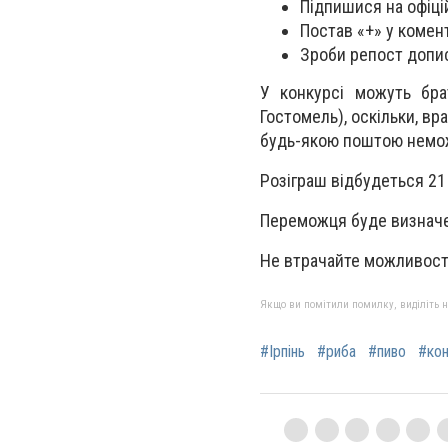
Підпишися на офiцiй
Постав «+» у комен
Зроби репост допис
У конкурсі можуть брат
Гостомель), оскільки, в
будь-якою поштою немо
Розіграш відбудеться 21 
Переможця буде визначе
Не втрачайте можливост
Якщо ви помітили помилку, виділіть нео
#Ірпінь
#риба
#пиво
#ко