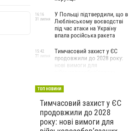
У Польщі підтвердили, що в
16:16
31 липня
Люблінському воєводстві
під час атаки на Україну
впала російська ракета
Тимчасовий захист у ЄС
15:42
31 липня
продовжили до 2028 року:
нові вимоги для
військовозобов’язаних
українців
ТОП НОВИНИ
Тимчасовий захист у ЄС
продовжили до 2028
року: нові вимоги для