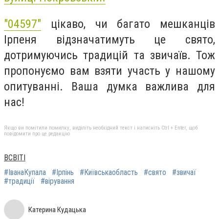
"04597"
цікаво, чи багато мешканців
Ірпеня відзначатимуть це свято,
дотримуючись традицій та звичаїв. Тож
пропонуємо вам взяти участь у нашому
опитуванні. Ваша думка важлива для
нас!
Якщо ви помітили помилку, виділіть необхідний текст і натисніть Ctrl + Enter, щоб
повідомити про це редакцію
ВСВІТІ
#ІванаКупала
#Ірпінь
#Київськаобласть
#свято
#звичаї
#традиції
#вірування
Катерина Кудацька