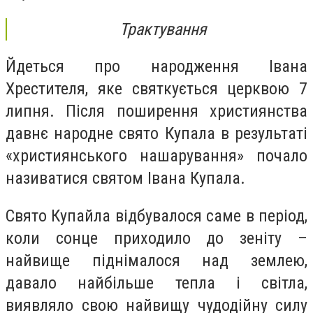
Трактування
Йдеться про народження Івана
Хрестителя, яке святкується церквою 7
липня. Після поширення християнства
давнє народне свято Купала в результаті
«християнського нашарування» почало
називатися святом Івана Купала.
Свято Купайла відбувалося саме в період,
коли сонце приходило до зеніту –
найвище піднімалося над землею,
давало найбільше тепла і світла,
виявляло свою найвищу чудодійну силу