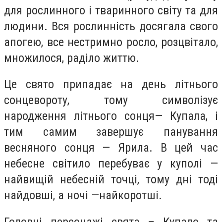
для рослинного і тваринного світу та для
людини. Вся рослинність досягала свого
апогею, все нестримно росло, розцвітало,
множилося, раділо життю.
Це свято припадає на день літнього
сонцевороту, тому символізує
народження літнього сонця— Купала, і
тим самим завершує панування
весняного сонця — Ярила. В цей час
небесне світило перебуває у куполі —
найвищій небесній точці, тому дні тоді
найдовші, а ночі —найкоротші.
Головні персонажі свята – Купало та