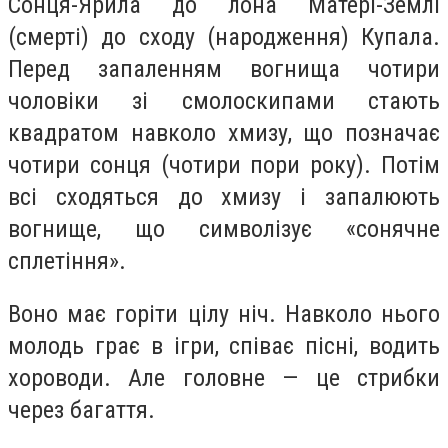
Сонця-Ярила до лона Матері-Землі
(смерті) до сходу (народження) Купала.
Перед запаленням вогнища чотири
чоловіки зі смолоскипами стають
квадратом навколо хмизу, що позначає
чотири сонця (чотири пори року). Потім
всі сходяться до хмизу і запалюють
вогнище, що символізує «сонячне
сплетіння».
Воно має горіти цілу ніч. Навколо нього
молодь грає в ігри, співає пісні, водить
хороводи. Але головне — це стрибки
через багаття.