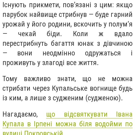
Існують прикмети, пов’язані з цим: якщо
парубок найвище стрибнув — буде гарний
урожай у його родини, вскочить у полум’я
— чекай біди. Коли ж вдало
перестрибнуть багаття юнак з дівчиною
— вони неодмінно одружаться і
проживуть у злагоді все життя.
Тому важливо знати, що не можна
стрибати через Купальське вогнище будь
із ким, а лише з судженим (судженою).
Нагадаємо,
що відсвяткувати Івана
Купала в Ірпені можна біля водойми по
вулиці Покровській.