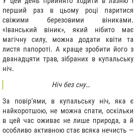
У цей день прийнято ходити в лазню і
перший раз в цьому році паритися
свіжими березовими віниками.
«Іванський віник», який нібито має
магічну силу, можна додати квіти та
листя папороті. А краще зробити його з
дванадцяти трав, зібраних в купальську
ніч.
Ніч без сну…
За повір’ями, в купальську ніч, яка є
найкоротшою, не можна спати, оскільки
в цей час оживає не лише природа, а й
особливо активною стає всяка нечисть —