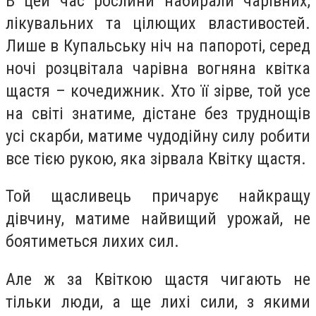
В цей час рослини набирали чарівних,
лікувальних та цілющих властивостей.
Лише в Купальську ніч на папороті, серед
ночі розцвітала чарівна вогняна квітка
щастя – кочедижник. Хто її зірве, той усе
на світі знатиме, дістане без труднощів
усі скарби, матиме чудодійну силу робити
все тією рукою, яка зірвала Квітку щастя.
Той щасливець причарує найкращу
дівчину, матиме найвищий урожай, не
боятиметься лихих сил.
Але ж за Квіткою щастя чигають не
тільки люди, а ще лихі сили, з якими