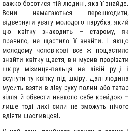
важко боротися тій людині, яка її знайде.
Вони намагаються перешкодити,
відвернути увагу молодого парубка, який
цю квітку знаходить – старому, як
правило, не щастило її знайти. І якщо
молодому чоловікові все ж пощастило
знайти квітку щастя, він мусив прорізати
шкіру мізинця-пальця на лівій руці і
всунути ту квітку під шкіру. Далі людина
мусить взяти в ліву руку полин або татар
зілля й обвести навколо себе крейдою –
лише тоді лихі сили не зможуть нічого
вдіяти щасливцеві.